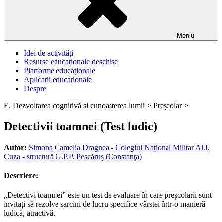
Meniu
Idei de activități
Resurse educaționale deschise
Platforme educaționale
Aplicații educaționale
Despre
E. Dezvoltarea cognitivă și cunoașterea lumii >
Preșcolar >
Detectivii toamnei (Test ludic)
Autor:
Simona Camelia Dragnea - Colegiul Național Militar Al.I.
Cuza - structură G.P.P. Pescăruș (Constanţa)
Descriere:
„Detectivi toamnei” este un test de evaluare în care preșcolarii sunt
invitați să rezolve sarcini de lucru specifice vârstei într-o manieră
ludică, atractivă.