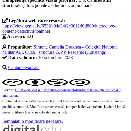
Competența specifică vizată prioritar:
E.3. Caracteristici
structurale și funcționale ale lumii înconjurătoare
Legătura web către resursă:
https://view.genial.ly/653ffa94a34f2c0011d0d889/interactive-
content-detectivii-toamnei
Accesări:
421
Propunător:
Simona Camelia Dragnea - Colegiul Național
Militar Al.I. Cuza - structură G.P.P. Pescăruș (Constanţa)
Data validării:
30 octombrie 2023
Căutare avansată
Licență
:
CC BY-NC-SA 4.0, Atribuire-necomercial-distribuire în condiţii identice 4.0
internațional
Conținutul acestei platforme poate fi utilizat liber cu condiția menționării sursei și, unde e
posibil, a autorului. Modificarea este permisă, iar operele derivate trebuie, la rândul lor, să
poată fi utilizate liber și modificate fără restricții.
Semnalați o modificare necesară.