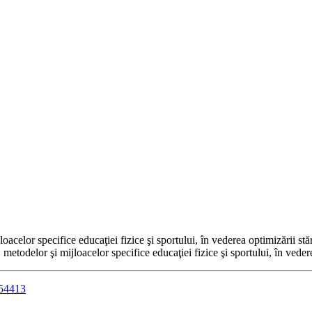
loacelor specifice educaţiei fizice şi sportului, în vederea optimizării stă
, metodelor şi mijloacelor specifice educaţiei fizice şi sportului, în veder
154413