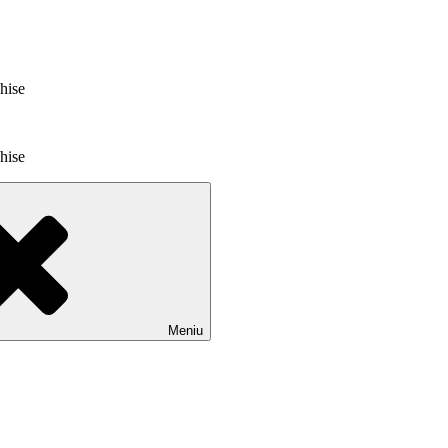
chise
chise
Meniu