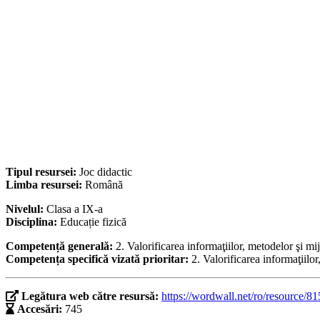
Tipul resursei:
Joc didactic
Limba resursei:
Română
Nivelul:
Clasa a IX-a
Disciplina:
Educație fizică
Competență generală:
2. Valorificarea informaţiilor, metodelor şi mij
Competența specifică vizată prioritar:
2. Valorificarea informaţiilor
Legătura web către resursă:
https://wordwall.net/ro/resource/8
Accesări:
745