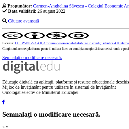
Propunător:
Carmen-Anghelina Săvescu - Colegiul Economic Ang
Data validării:
26 august 2022
Căutare avansată
Licență
:
CC BY-NC-SA 4.0, Atribuire-necomercial-distribuire în condiţii identice 4.0 interna
Conținutul acestei platforme poate fi utilizat liber cu condiția menționării sursei și, unde e posibi
Semnalați o modificare necesară.
Educație digitală cu aplicații, platforme și resurse educaționale desch
Mijloc de învățământ pentru utilizare în sistemul de învățământ
Omologat selectiv de Ministerul Educației
Semnalați o modificare necesară.
«
»