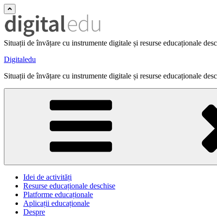
Situații de învățare cu instrumente digitale și resurse educaționale des
Digitaledu
Situații de învățare cu instrumente digitale și resurse educaționale des
Idei de activități
Resurse educaționale deschise
Platforme educaționale
Aplicații educaționale
Despre