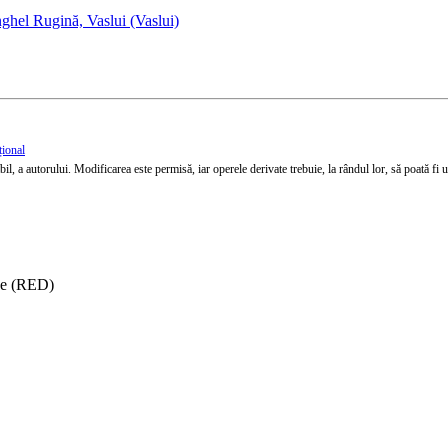
hel Rugină, Vaslui (Vaslui)
țional
l, a autorului. Modificarea este permisă, iar operele derivate trebuie, la rândul lor, să poată fi util
ise (RED)