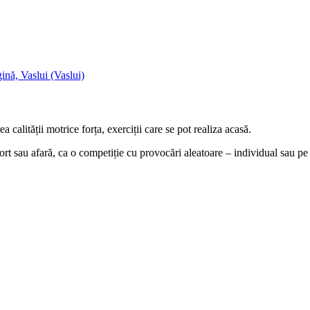
ă, Vaslui (Vaslui)
 calității motrice forța, exerciții care se pot realiza acasă.
 sport sau afară, ca o competiție cu provocări aleatoare – individual sau pe