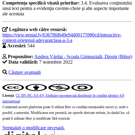
Competența specifică vizată prioritar:
3.4. Evaluarea conţinutului
unui text pentru a evidenţia cuvinte-cheie şi alte aspecte importante
ale acestuia
Legătura web către resursă:
https://view.genial.ly/63678fd649e94d00175980cd/interactive-
content-prietenul-adevaratclasa-a-3-a
Accesări:
544
Propunător:
Andrea Várdai - Școala Gimnazială, Diosig (Bihor)
Data validării:
7 noiembrie 2022
Căutare avansată
Licență
:
CC BY-NC-SA 4.0, Atribuire-necomercial-distribuire în condiţii identice 4.0
internațional
Conținutul acestei platforme poate fi utilizat liber cu condiția menționării sursei și, unde e
posibil, a autorului. Modificarea este permisă, iar operele derivate trebuie, la rândul lor, să
poată fi utilizate liber și modificate fără restricții.
Semnalați o modificare necesară.