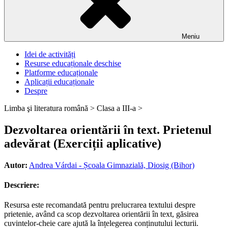
Meniu
Idei de activități
Resurse educaționale deschise
Platforme educaționale
Aplicații educaționale
Despre
Limba şi literatura română >
Clasa a III-a >
Dezvoltarea orientării în text. Prietenul
adevărat (Exerciții aplicative)
Autor:
Andrea Várdai - Școala Gimnazială, Diosig (Bihor)
Descriere:
Resursa este recomandată pentru prelucrarea textului despre
prietenie, având ca scop dezvoltarea orientării în text, găsirea
cuvintelor-cheie care ajută la înțelegerea conținutului lecturii.