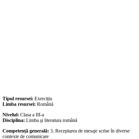
Tipul resursei:
Exercițiu
Limba resursei:
Română
Nivelul:
Clasa a III-a
Disciplina:
Limba şi literatura română
Competență generală:
3. Receptarea de mesaje scrise în diverse
contexte de comunicare