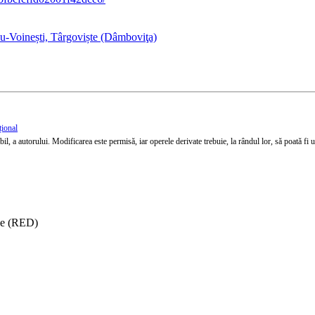
cu-Voinești, Târgoviște (Dâmboviţa)
țional
l, a autorului. Modificarea este permisă, iar operele derivate trebuie, la rândul lor, să poată fi util
ise (RED)