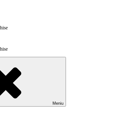
chise
chise
Meniu