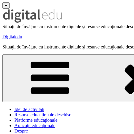
Situații de învățare cu instrumente digitale și resurse educaționale des
Digitaledu
Situații de învățare cu instrumente digitale și resurse educaționale des
Idei de activități
Resurse educaționale deschise
Platforme educaționale
Aplicații educaționale
Despre