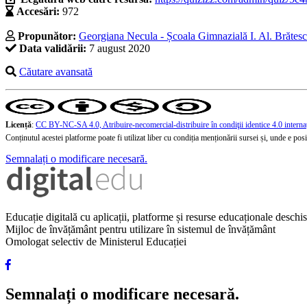
Accesări:
972
Propunător:
Georgiana Necula - Școala Gimnazială I. Al. Brătes
Data validării:
7 august 2020
Căutare avansată
Licență
:
CC BY-NC-SA 4.0, Atribuire-necomercial-distribuire în condiţii identice 4.0 interna
Conținutul acestei platforme poate fi utilizat liber cu condiția menționării sursei și, unde e posibi
Semnalați o modificare necesară.
Educație digitală cu aplicații, platforme și resurse educaționale desch
Mijloc de învățământ pentru utilizare în sistemul de învățământ
Omologat selectiv de Ministerul Educației
Semnalați o modificare necesară.