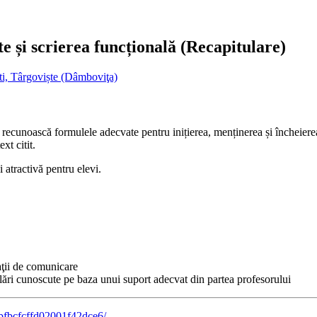
te și scrierea funcțională (Recapitulare)
ti, Târgoviște (Dâmboviţa)
să recunoască formulele adecvate pentru inițierea, menținerea și încheierea
xt citit.
i atractivă pentru elevi.
aţii de comunicare
plări cunoscute pe baza unui suport adecvat din partea profesorului
4bfbcfcffd02001f42dce6/