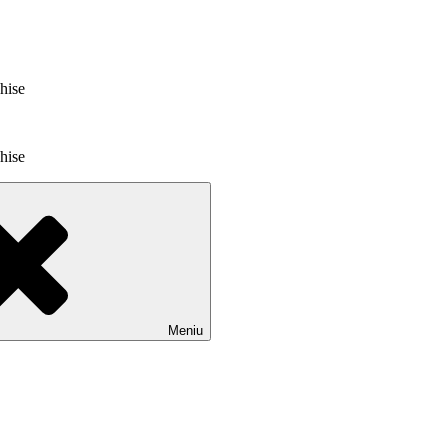
chise
chise
Meniu