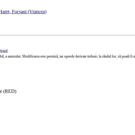
Haret, Focșani (Vrancea)
țional
l, a autorului. Modificarea este permisă, iar operele derivate trebuie, la rândul lor, să poată fi util
ise (RED)