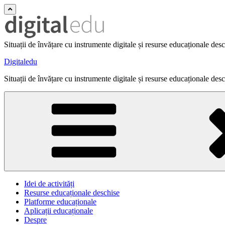
Situații de învățare cu instrumente digitale și resurse educaționale des
Digitaledu
Situații de învățare cu instrumente digitale și resurse educaționale des
Idei de activități
Resurse educaționale deschise
Platforme educaționale
Aplicații educaționale
Despre