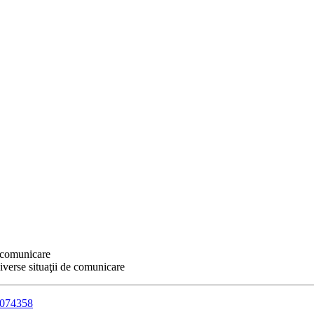
e comunicare
iverse situaţii de comunicare
54074358