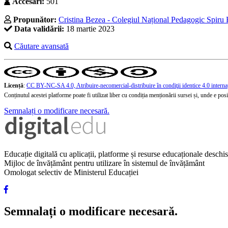
Accesări:
501
Propunător:
Cristina Bezea - Colegiul Național Pedagogic Spiru 
Data validării:
18 martie 2023
Căutare avansată
Licență
:
CC BY-NC-SA 4.0, Atribuire-necomercial-distribuire în condiţii identice 4.0 interna
Conținutul acestei platforme poate fi utilizat liber cu condiția menționării sursei și, unde e posibi
Semnalați o modificare necesară.
Educație digitală cu aplicații, platforme și resurse educaționale desch
Mijloc de învățământ pentru utilizare în sistemul de învățământ
Omologat selectiv de Ministerul Educației
Semnalați o modificare necesară.