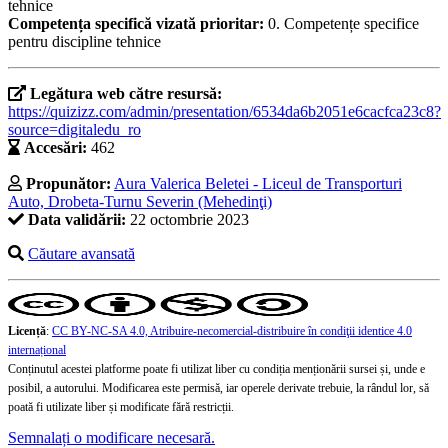
tehnice
Competența specifică vizată prioritar:
0. Competențe specifice
pentru discipline tehnice
Legătura web către resursă:
https://quizizz.com/admin/presentation/6534da6b2051e6cacfca23c8?
source=digitaledu_ro
Accesări:
462
Propunător:
Aura Valerica Beletei - Liceul de Transporturi
Auto, Drobeta-Turnu Severin (Mehedinţi)
Data validării:
22 octombrie 2023
Căutare avansată
Licență
:
CC BY-NC-SA 4.0, Atribuire-necomercial-distribuire în condiţii identice 4.0
internațional
Conținutul acestei platforme poate fi utilizat liber cu condiția menționării sursei și, unde e
posibil, a autorului. Modificarea este permisă, iar operele derivate trebuie, la rândul lor, să
poată fi utilizate liber și modificate fără restricții.
Semnalați o modificare necesară.