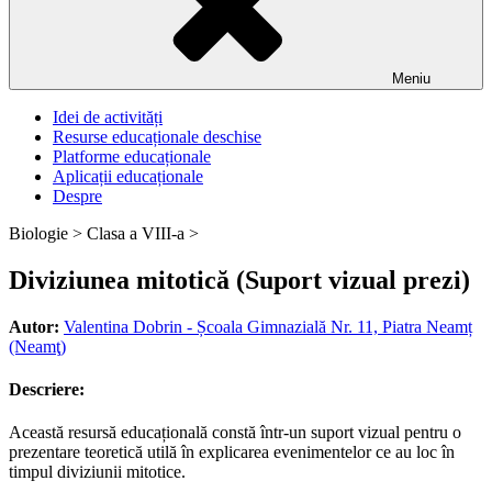
Meniu
Idei de activități
Resurse educaționale deschise
Platforme educaționale
Aplicații educaționale
Despre
Biologie >
Clasa a VIII-a >
Diviziunea mitotică (Suport vizual prezi)
Autor:
Valentina Dobrin - Școala Gimnazială Nr. 11, Piatra Neamț
(Neamţ)
Descriere:
Această resursă educațională constă într-un suport vizual pentru o
prezentare teoretică utilă în explicarea evenimentelor ce au loc în
timpul diviziunii mitotice.