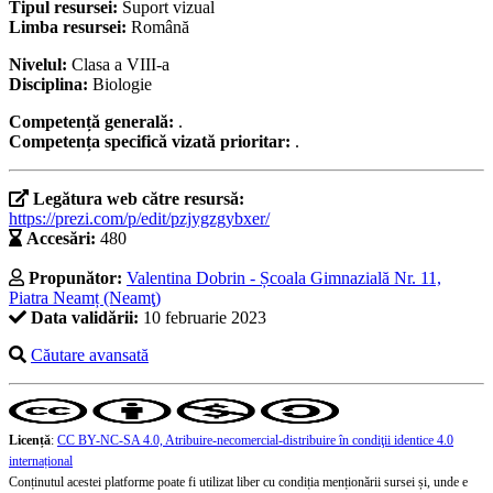
Tipul resursei:
Suport vizual
Limba resursei:
Română
Nivelul:
Clasa a VIII-a
Disciplina:
Biologie
Competență generală:
.
Competența specifică vizată prioritar:
.
Legătura web către resursă:
https://prezi.com/p/edit/pzjygzgybxer/
Accesări:
480
Propunător:
Valentina Dobrin - Școala Gimnazială Nr. 11,
Piatra Neamț (Neamţ)
Data validării:
10 februarie 2023
Căutare avansată
Licență
:
CC BY-NC-SA 4.0, Atribuire-necomercial-distribuire în condiţii identice 4.0
internațional
Conținutul acestei platforme poate fi utilizat liber cu condiția menționării sursei și, unde e