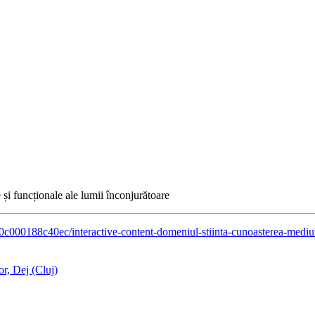
e și funcționale ale lumii înconjurătoare
0c000188c40ec/interactive-content-domeniul-stiinta-cunoasterea-mediu
r, Dej (Cluj)