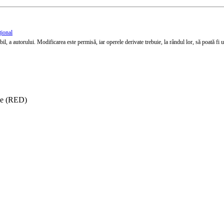
țional
l, a autorului. Modificarea este permisă, iar operele derivate trebuie, la rândul lor, să poată fi util
ise (RED)