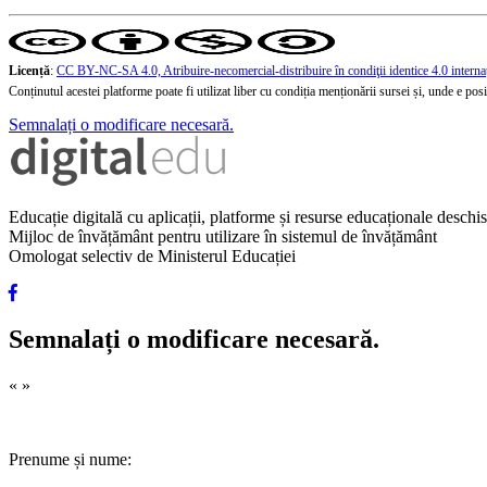
Licență
:
CC BY-NC-SA 4.0, Atribuire-necomercial-distribuire în condiţii identice 4.0 interna
Conținutul acestei platforme poate fi utilizat liber cu condiția menționării sursei și, unde e posibi
Semnalați o modificare necesară.
Educație digitală cu aplicații, platforme și resurse educaționale desch
Mijloc de învățământ pentru utilizare în sistemul de învățământ
Omologat selectiv de Ministerul Educației
Semnalați o modificare necesară.
«
»
Prenume și nume: