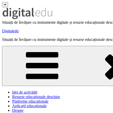
Situații de învățare cu instrumente digitale și resurse educaționale des
Digitaledu
Situații de învățare cu instrumente digitale și resurse educaționale des
Idei de activități
Resurse educaționale deschise
Platforme educaționale
Aplicații educaționale
Despre