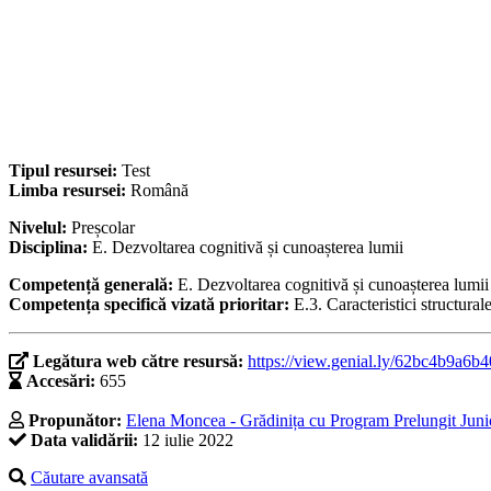
Tipul resursei:
Test
Limba resursei:
Română
Nivelul:
Preșcolar
Disciplina:
E. Dezvoltarea cognitivă și cunoașterea lumii
Competență generală:
E. Dezvoltarea cognitivă și cunoașterea lumii
Competența specifică vizată prioritar:
E.3. Caracteristici structural
Legătura web către resursă:
https://view.genial.ly/62bc4b9a6b4
Accesări:
655
Propunător:
Elena Moncea - Grădinița cu Program Prelungit Junio
Data validării:
12 iulie 2022
Căutare avansată