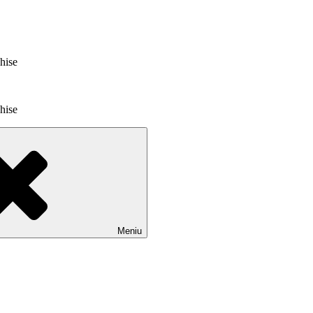
chise
chise
Meniu