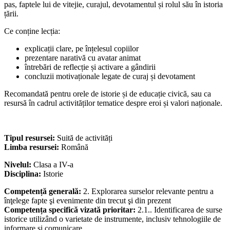
pas, faptele lui de vitejie, curajul, devotamentul și rolul său în istoria
țării.
Ce conține lecția:
explicații clare, pe înțelesul copiilor
prezentare narativă cu avatar animat
întrebări de reflecție și activare a gândirii
concluzii motivaționale legate de curaj și devotament
Recomandată pentru orele de istorie și de educație civică, sau ca
resursă în cadrul activităților tematice despre eroi și valori naționale.
Tipul resursei:
Suită de activități
Limba resursei:
Română
Nivelul:
Clasa a IV-a
Disciplina:
Istorie
Competență generală:
2. Explorarea surselor relevante pentru a
înţelege fapte şi evenimente din trecut şi din prezent
Competența specifică vizată prioritar:
2.1.. Identificarea de surse
istorice utilizând o varietate de instrumente, inclusiv tehnologiile de
informare şi comunicare