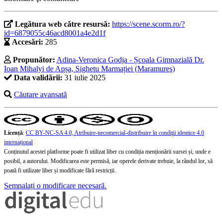
Legătura web către resursă:
https://scene.scorm.ro/?
id=6879055c46acd8001a4e2d1f
Accesări:
285
Propunător:
Adina-Veronica Godja - Școala Gimnazială Dr.
Ioan Mihalyi de Apșa, Sighetu Marmației (Maramureş)
Data validării:
31 iulie 2025
Căutare avansată
Licență
:
CC BY-NC-SA 4.0, Atribuire-necomercial-distribuire în condiţii identice 4.0
internațional
Conținutul acestei platforme poate fi utilizat liber cu condiția menționării sursei și, unde e
posibil, a autorului. Modificarea este permisă, iar operele derivate trebuie, la rândul lor, să
poată fi utilizate liber și modificate fără restricții.
Semnalați o modificare necesară.