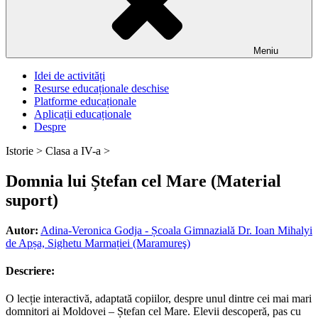
Meniu
Idei de activități
Resurse educaționale deschise
Platforme educaționale
Aplicații educaționale
Despre
Istorie >
Clasa a IV-a >
Domnia lui Ștefan cel Mare (Material
suport)
Autor:
Adina-Veronica Godja - Școala Gimnazială Dr. Ioan Mihalyi
de Apșa, Sighetu Marmației (Maramureş)
Descriere:
O lecție interactivă, adaptată copiilor, despre unul dintre cei mai mari
domnitori ai Moldovei – Ștefan cel Mare. Elevii descoperă, pas cu