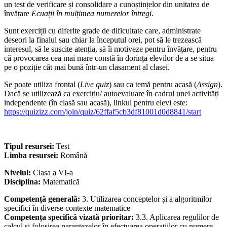
un test de verificare și consolidare a cunoștințelor din unitatea de
învățare
Ecuații în mulțimea numerelor întregi
.
Sunt exerciții cu diferite grade de dificultate care, administrate
deseori la finalul sau chiar la începutul orei, pot să le trezească
interesul, să le suscite atenția, să îi motiveze pentru învățare, pentru
că provocarea cea mai mare constă în dorința elevilor de a se situa
pe o poziție cât mai bună într-un clasament al clasei.
Se poate utiliza frontal (
Live quiz
) sau ca temă pentru acasă (
Assign
).
Dacă se utilizează ca exercițiu/ autoevaluare în cadrul unei activități
independente (în clasă sau acasă), linkul pentru elevi este:
https://quizizz.com/join/quiz/62ffaf5cb3df81001d0d8841/start
Tipul resursei:
Test
Limba resursei:
Română
Nivelul:
Clasa a VI-a
Disciplina:
Matematică
Competență generală:
3. Utilizarea conceptelor și a algoritmilor
specifici în diverse contexte matematice
Competența specifică vizată prioritar:
3.3. Aplicarea regulilor de
calcul şi folosirea parantezelor în efectuarea operaţiilor cu numere