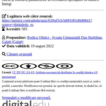
întregi
Legătura web către resursă:
https://quizizz.com/admin/quiz/62ffaf5cb3df81001d0d8841?
source=digitaledu_ro
Accesări:
583
Propunător:
Rodica Olinici - Școala Gimnazială Dan Barbilian,
Galați (Galaţi)
Data validării:
19 august 2022
Căutare avansată
Licență
:
CC BY-NC-SA 4.0, Atribuire-necomercial-distribuire în condiţii identice 4.0
internațional
Conținutul acestei platforme poate fi utilizat liber cu condiția menționării sursei și, unde e
posibil, a autorului. Modificarea este permisă, iar operele derivate trebuie, la rândul lor, să
poată fi utilizate liber și modificate fără restricții.
Semnalați o modificare necesară.