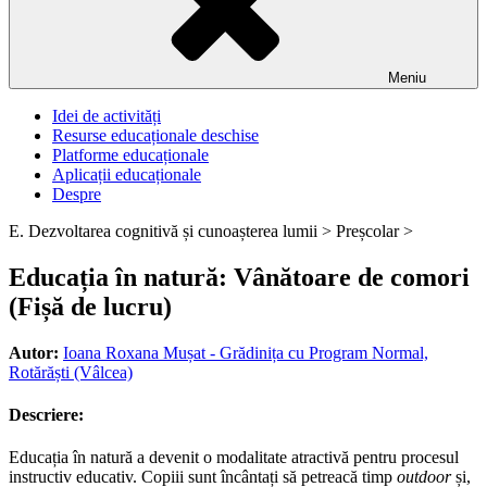
Meniu
Idei de activități
Resurse educaționale deschise
Platforme educaționale
Aplicații educaționale
Despre
E. Dezvoltarea cognitivă și cunoașterea lumii >
Preșcolar >
Educația în natură: Vânătoare de comori
(Fișă de lucru)
Autor:
Ioana Roxana Mușat - Grădinița cu Program Normal,
Rotărăști (Vâlcea)
Descriere:
Educația în natură a devenit o modalitate atractivă pentru procesul
instructiv educativ. Copiii sunt încântați să petreacă timp
outdoor
și,