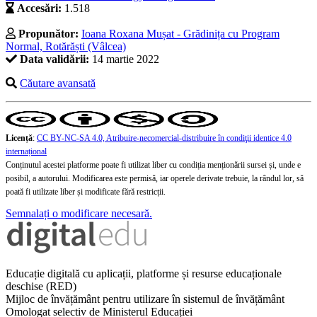
Accesări:
1.518
Propunător:
Ioana Roxana Mușat - Grădinița cu Program
Normal, Rotărăști (Vâlcea)
Data validării:
14 martie 2022
Căutare avansată
Licență
:
CC BY-NC-SA 4.0, Atribuire-necomercial-distribuire în condiţii identice 4.0
internațional
Conținutul acestei platforme poate fi utilizat liber cu condiția menționării sursei și, unde e
posibil, a autorului. Modificarea este permisă, iar operele derivate trebuie, la rândul lor, să
poată fi utilizate liber și modificate fără restricții.
Semnalați o modificare necesară.
Educație digitală cu aplicații, platforme și resurse educaționale
deschise (RED)
Mijloc de învățământ pentru utilizare în sistemul de învățământ
Omologat selectiv de Ministerul Educației