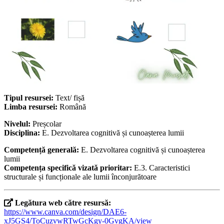
Tipul resursei:
Text/ fișă
Limba resursei:
Română
Nivelul:
Preșcolar
Disciplina:
E. Dezvoltarea cognitivă și cunoașterea lumii
Competență generală:
E. Dezvoltarea cognitivă și cunoașterea
lumii
Competența specifică vizată prioritar:
E.3. Caracteristici
structurale și funcționale ale lumii înconjurătoare
Legătura web către resursă:
https://www.canva.com/design/DAE6-
xJ5GS4/ToCuzvwRTwGcKgy-0GvgKA/view