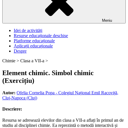
Meniu
Idei de activități
Resurse educaționale deschise
Platforme educaționale
Aplicații educaționale
Despre
Chimie >
Clasa a VII-a >
Element chimic. Simbol chimic
(Exercițiu)
Autor:
Ofelia Cornelia Popa - Colegiul Național Emil Racoviță,
Cluj-Napoca (Cluj)
Descriere:
Resursa se adresează elevilor din clasa a VII-a aflați în primul an de
studiu al disciplinei chimie. Ea reprezintă o metodă interactivă și