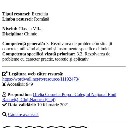
Tipul resursei:
Exercițiu
Limba resursei:
Română
Nivelul:
Clasa a VII-a
Disciplina:
Chimie
Competență generală:
3. Rezolvarea de probleme în situații
concrete, utilizând algoritmi și instrumente specifice chimiei
Competența specifică vizată prioritar:
3.2. Rezolvarea de
probleme cu caracter practic, teoretic și aplicativ
Legătura web către resursă:
https://wordwall.net/ro/resource/11192473/
Accesări:
949
Propunător:
Ofelia Cornelia Popa - Colegiul Național Emil
Racoviță, Cluj-Napoca (Cluj)
Data validării:
19 februarie 2021
Căutare avansată