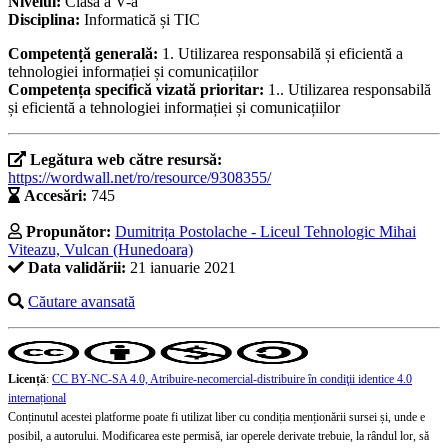
Nivelul:
Clasa a V-a
Disciplina:
Informatică și TIC
Competență generală:
1. Utilizarea responsabilă și eficientă a
tehnologiei informației și comunicațiilor
Competența specifică vizată prioritar:
1.. Utilizarea responsabilă
și eficientă a tehnologiei informației și comunicațiilor
Legătura web către resursă:
https://wordwall.net/ro/resource/9308355/
Accesări:
745
Propunător:
Dumitrița Postolache - Liceul Tehnologic Mihai
Viteazu, Vulcan (Hunedoara)
Data validării:
21 ianuarie 2021
Căutare avansată
Licență
:
CC BY-NC-SA 4.0, Atribuire-necomercial-distribuire în condiţii identice 4.0
internațional
Conținutul acestei platforme poate fi utilizat liber cu condiția menționării sursei și, unde e
posibil, a autorului. Modificarea este permisă, iar operele derivate trebuie, la rândul lor, să