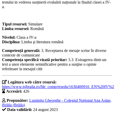
testului in vederea susținerii evaluării naționale la finalul clasei a IV-
a.
Tipul resursei:
Simulare
Limba resursei:
Română
Nivelul:
Clasa a IV-a
Disciplina:
Limba şi literatura română
Competență generală:
3. Receptarea de mesaje scrise în diverse
contexte de comunicare
Competența specifică vizată prioritar:
3.3. Extragerea dintr-un
text a unor elemente semnificative pentru a susţine o opinie
referitoare la mesajul citit
Legătura web către resursă:
https://www.isjbraila.ro/file_comp/resedu/1630400916_EN%20IV%
Accesări:
426
Propunător:
Luminița Gheorghe - Colegiul Național Ana Aslan,
Brăila (Brăila)
Data validării:
24 august 2023