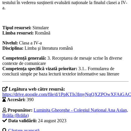
testului în vederea susținerii evaluării naționale la finalul clasei a IV-
a.
Tipul resursei:
Simulare
Limba resursei:
Română
Nivelul:
Clasa a IV-a
Disciplina:
Limba şi literatura română
Competență generală:
3. Receptarea de mesaje scrise în diverse
contexte de comunicare
Competența specifică vizată prioritar:
3.1.. Formularea de
concluzii simple pe baza lecturii textelor informative sau literare
Legătura web către resursă:
https://drive.google.com/file/d/1PpKTIs3ImyNqQXZPOwXFAiGA
Accesări:
390
Propunător:
Luminița Gheorghe - Colegiul Național Ana Aslan,
Brăila (Brăila)
Data validării:
24 august 2023
Căutare avansată