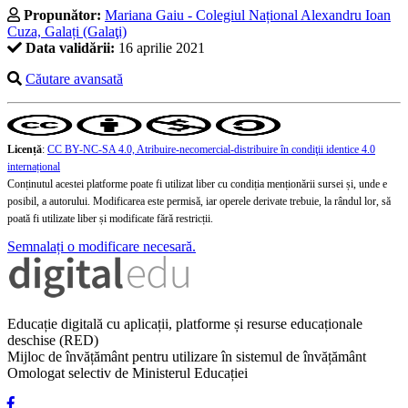
Propunător:
Mariana Gaiu - Colegiul Național Alexandru Ioan
Cuza, Galați (Galaţi)
Data validării:
16 aprilie 2021
Căutare avansată
Licență
:
CC BY-NC-SA 4.0, Atribuire-necomercial-distribuire în condiţii identice 4.0
internațional
Conținutul acestei platforme poate fi utilizat liber cu condiția menționării sursei și, unde e
posibil, a autorului. Modificarea este permisă, iar operele derivate trebuie, la rândul lor, să
poată fi utilizate liber și modificate fără restricții.
Semnalați o modificare necesară.
Educație digitală cu aplicații, platforme și resurse educaționale
deschise (RED)
Mijloc de învățământ pentru utilizare în sistemul de învățământ
Omologat selectiv de Ministerul Educației