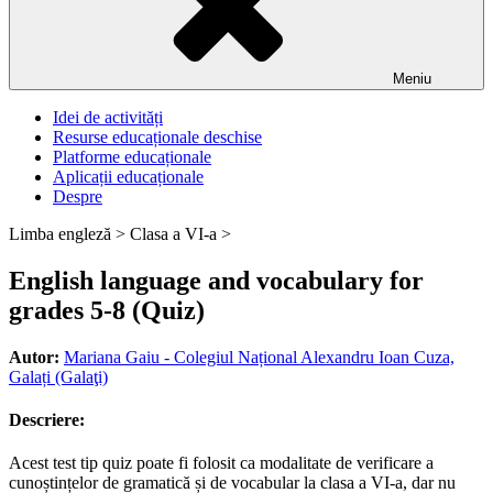
Meniu
Idei de activități
Resurse educaționale deschise
Platforme educaționale
Aplicații educaționale
Despre
Limba engleză >
Clasa a VI-a >
English language and vocabulary for
grades 5-8 (Quiz)
Autor:
Mariana Gaiu - Colegiul Național Alexandru Ioan Cuza,
Galați (Galaţi)
Descriere:
Acest test tip quiz poate fi folosit ca modalitate de verificare a
cunoștințelor de gramatică și de vocabular la clasa a VI-a, dar nu