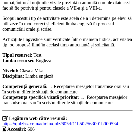
numai, întrucât noțiunile vizate prezintă o anumită complexitate ce-l
fac să fie potrivit și pentru clasele a VII-a și a VIII-a.
Scopul acestui tip de activitate este acela de a-i determina pe elevi să
utilizeze în mod corect și eficient limba engleză în procesul
comunicării orale și scrise.
Achizițiile lingvistice sunt verificate într-o manieră ludică, activitatea
tip joc propusă fiind în același timp antrenantă și solicitantă.
Tipul resursei:
Test
Limba resursei:
Engleză
Nivelul:
Clasa a VI-a
Disciplina:
Limba engleză
Competență generală:
1. Receptarea mesajelor transmise oral sau
în scris în diferite situaţii de comunicare
Competența specifică vizată prioritar:
1.. Receptarea mesajelor
transmise oral sau în scris în diferite situaţii de comunicare
Legătura web către resursă:
https://quizizz.com/admin/quiz/605df11b502563001b909534
Accesări:
606