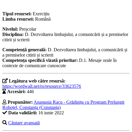
Tipul resursei:
Exercițiu
Limba resursei:
Română
Nivelul:
Preșcolar
Disciplina:
D. Dezvoltarea limbajului, a comunicării și a premiselor
citirii și scrierii
Competență generală:
D. Dezvoltarea limbajului, a comunicării și
a premiselor citirii și scrierii
Competența specifică vizată prioritar:
D.1. Mesaje orale în
contexte de comunicare cunoscute
Legătura web către resursă:
https://wordwall.net/ro/resource/33623576
Accesări:
446
Propunător:
Anastasia Racu - Grădinița cu Program Prelungit
Roboțel, Constanța (Constanţa)
Data validării:
16 iunie 2022
Căutare avansată