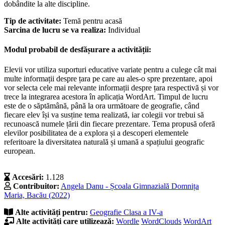
dobândite la alte discipline.
Tip de activitate:
Temă pentru acasă
Sarcina de lucru se va realiza:
Individual
Modul probabil de desfășurare a activității:
Elevii vor utiliza suporturi educative variate pentru a culege cât mai
multe informații despre țara pe care au ales-o spre prezentare, apoi
vor selecta cele mai relevante informații despre țara respectivă și vor
trece la integrarea acestora în aplicația WordArt. Timpul de lucru
este de o săptămână, până la ora următoare de geografie, când
fiecare elev își va susține tema realizată, iar colegii vor trebui să
recunoască numele țării din fiecare prezentare. Tema propusă oferă
elevilor posibilitatea de a explora și a descoperi elementele
referitoare la diversitatea naturală și umană a spațiului geografic
european.
Accesări:
1.128
Contribuitor:
Angela Danu - Școala Gimnazială Domnița
Maria, Bacău (2022)
Alte activități pentru:
Geografie
Clasa a IV-a
Alte activități care utilizează:
Wordle
WordClouds
WordArt