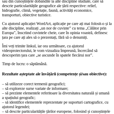
sau din cunoștințele dobândite la alte discipline studiate, care să
descrie particularitățile geografice ale țării respective: relief,
hidrografie, climă, vegetație, faună, activități economice,
transporturi, obiective turistice.
Cu ajutorul aplicației WordArt, aplicație pe care ați mai folosit-o și la
alte discipline, realizați „un nor de cuvinte” cu tema „Călător prin
Europa”, înscriind cuvintele cheie, care în opinia voastră, definesc
țara pe care ați ales să o prezentați, fără să o denumiți.
Îmi veți trimite linkul, iar ora următoare, cu ajutorul
videoproiectorului, le vom vizualiza împreună, încercând să
descoperim țara care „se ascunde în spatele fiecărui nor”.
Timp de lucru: o săptămână.
Rezultate așteptate ale învățării (competențe și/sau obiective):
– să utilizeze corect termenii geografici;
– să exploreze surse variate de informare;
– să prezinte elementele referitoare la diversitatea naturală și umană
a spațiului geografic;
– să identifice elementele reprezentate pe suporturi cartografice, cu
ajutorul legendei;
– să descrie particularitățile țărilor europene, folosind și cunoștințele