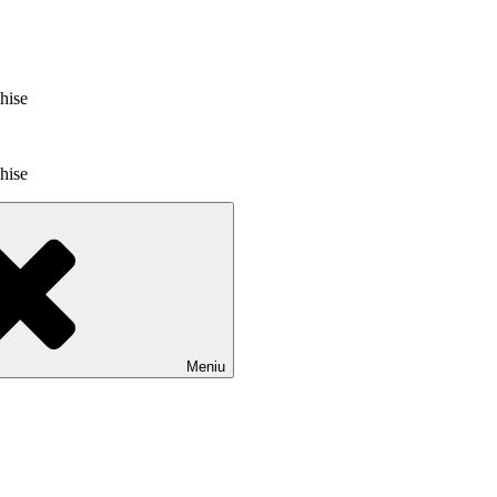
chise
chise
Meniu