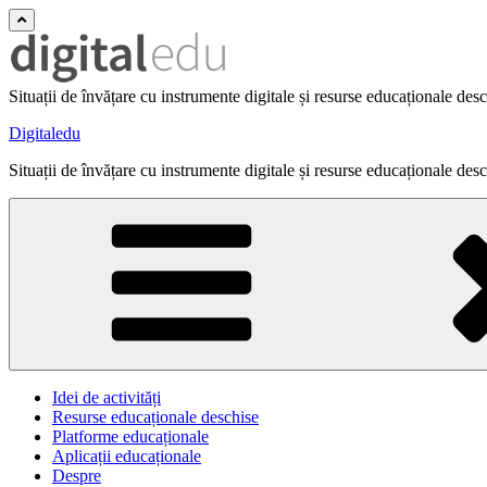
Situații de învățare cu instrumente digitale și resurse educaționale des
Digitaledu
Situații de învățare cu instrumente digitale și resurse educaționale des
Idei de activități
Resurse educaționale deschise
Platforme educaționale
Aplicații educaționale
Despre