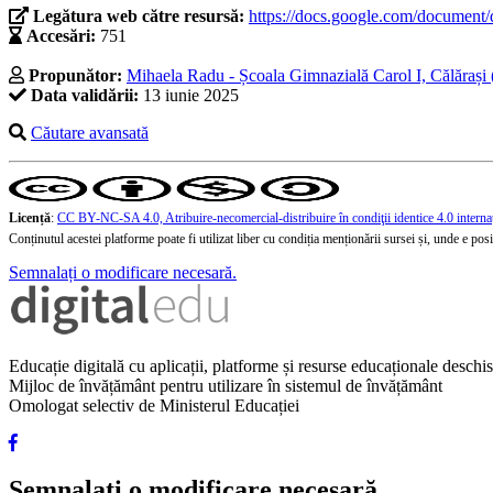
Legătura web către resursă:
https://docs.google.com/docu
Accesări:
751
Propunător:
Mihaela Radu - Școala Gimnazială Carol I, Călărași 
Data validării:
13 iunie 2025
Căutare avansată
Licență
:
CC BY-NC-SA 4.0, Atribuire-necomercial-distribuire în condiţii identice 4.0 interna
Conținutul acestei platforme poate fi utilizat liber cu condiția menționării sursei și, unde e posibi
Semnalați o modificare necesară.
Educație digitală cu aplicații, platforme și resurse educaționale desch
Mijloc de învățământ pentru utilizare în sistemul de învățământ
Omologat selectiv de Ministerul Educației
Semnalați o modificare necesară.