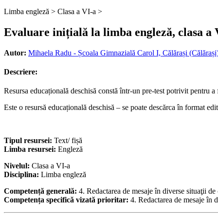
Limba engleză >
Clasa a VI-a >
Evaluare inițială la limba engleză, clasa a 
Autor:
Mihaela Radu - Școala Gimnazială Carol I, Călărași (Călărași
Descriere:
Resursa educațională deschisă constă într-un pre-test potrivit pentru a f
Este o resursă educațională deschisă – se poate descărca în format edit
Tipul resursei:
Text/ fișă
Limba resursei:
Engleză
Nivelul:
Clasa a VI-a
Disciplina:
Limba engleză
Competență generală:
4. Redactarea de mesaje în diverse situaţii d
Competența specifică vizată prioritar:
4. Redactarea de mesaje în d