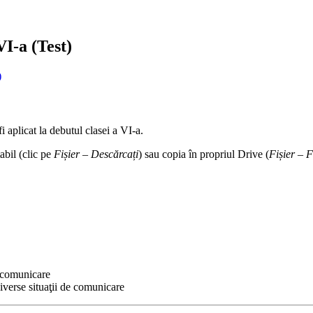
VI-a (Test)
)
i aplicat la debutul clasei a VI-a.
abil (clic pe
Fișier – Descărcați
) sau copia în propriul Drive (
Fișier – F
e comunicare
iverse situaţii de comunicare