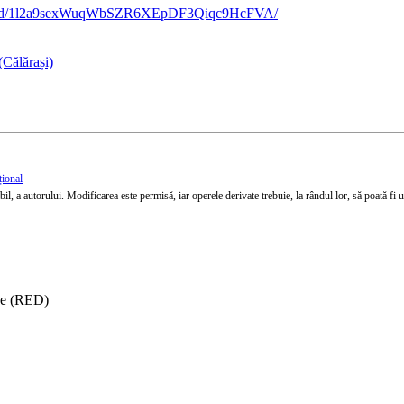
ment/d/1l2a9sexWuqWbSZR6XEpDF3Qiqc9HcFVA/
(Călărași)
țional
l, a autorului. Modificarea este permisă, iar operele derivate trebuie, la rândul lor, să poată fi util
ise (RED)