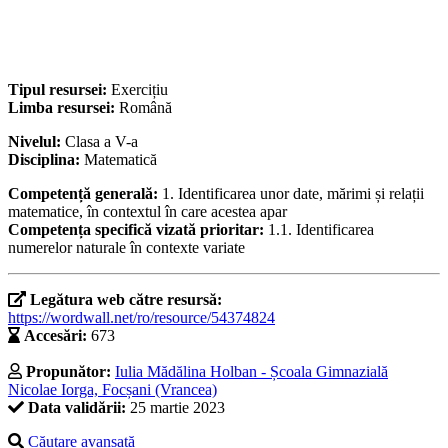
Tipul resursei:
Exercițiu
Limba resursei:
Română
Nivelul:
Clasa a V-a
Disciplina:
Matematică
Competență generală:
1. Identificarea unor date, mărimi și relații
matematice, în contextul în care acestea apar
Competența specifică vizată prioritar:
1.1. Identificarea
numerelor naturale în contexte variate
Legătura web către resursă:
https://wordwall.net/ro/resource/54374824
Accesări:
673
Propunător:
Iulia Mădălina Holban - Școala Gimnazială
Nicolae Iorga, Focșani (Vrancea)
Data validării:
25 martie 2023
Căutare avansată