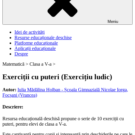
Meniu
Idei de activități
Resurse educaționale deschise
Platforme educaționale
Aplicații educaționale
Despre
Matematică >
Clasa a V-a >
Exerciții cu puteri (Exercițiu ludic)
Autor:
Iulia Mădălina Holban - Școala Gimnazială Nicolae Iorga,
Focșani (Vrancea)
Descriere:
Resursa educațională deschisă propune o serie de 10 exerciții cu
puteri, pentru elevi de clasa a V-a.
Este captivantă pentru copii și interesantă prin deschiderile pe care le