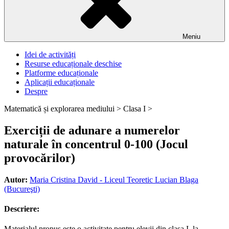
Meniu
Idei de activități
Resurse educaționale deschise
Platforme educaționale
Aplicații educaționale
Despre
Matematică și explorarea mediului >
Clasa I >
Exerciții de adunare a numerelor
naturale în concentrul 0-100 (Jocul
provocărilor)
Autor:
Maria Cristina David - Liceul Teoretic Lucian Blaga
(Bucureşti)
Descriere:
Materialul propus este o activitate pentru elevii din clasa I, la