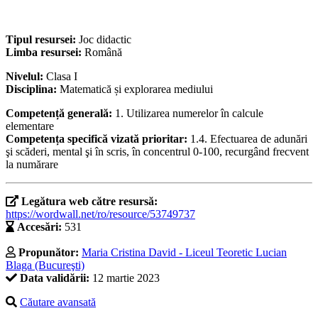
Tipul resursei:
Joc didactic
Limba resursei:
Română
Nivelul:
Clasa I
Disciplina:
Matematică și explorarea mediului
Competență generală:
1. Utilizarea numerelor în calcule
elementare
Competența specifică vizată prioritar:
1.4. Efectuarea de adunări
şi scăderi, mental şi în scris, în concentrul 0-100, recurgând frecvent
la numărare
Legătura web către resursă:
https://wordwall.net/ro/resource/53749737
Accesări:
531
Propunător:
Maria Cristina David - Liceul Teoretic Lucian
Blaga (Bucureşti)
Data validării:
12 martie 2023
Căutare avansată