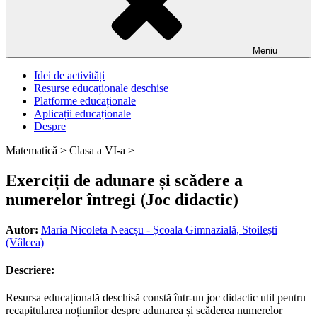
Meniu
Idei de activități
Resurse educaționale deschise
Platforme educaționale
Aplicații educaționale
Despre
Matematică >
Clasa a VI-a >
Exerciții de adunare și scădere a
numerelor întregi (Joc didactic)
Autor:
Maria Nicoleta Neacșu - Școala Gimnazială, Stoilești
(Vâlcea)
Descriere:
Resursa educațională deschisă constă într-un joc didactic util pentru
recapitularea noțiunilor despre adunarea și scăderea numerelor