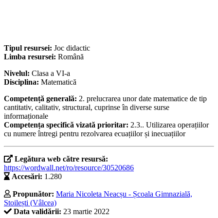
Tipul resursei:
Joc didactic
Limba resursei:
Română
Nivelul:
Clasa a VI-a
Disciplina:
Matematică
Competență generală:
2. prelucrarea unor date matematice de tip
cantitativ, calitativ, structural, cuprinse în diverse surse
informaționale
Competența specifică vizată prioritar:
2.3.. Utilizarea operațiilor
cu numere întregi pentru rezolvarea ecuațiilor și inecuațiilor
Legătura web către resursă:
https://wordwall.net/ro/resource/30520686
Accesări:
1.280
Propunător:
Maria Nicoleta Neacșu - Școala Gimnazială,
Stoilești (Vâlcea)
Data validării:
23 martie 2022