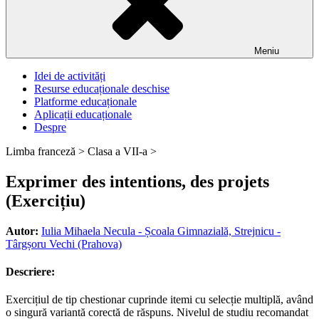
Meniu
Idei de activități
Resurse educaționale deschise
Platforme educaționale
Aplicații educaționale
Despre
Limba franceză >
Clasa a VII-a >
Exprimer des intentions, des projets
(Exercițiu)
Autor:
Iulia Mihaela Necula - Școala Gimnazială, Strejnicu -
Târgșoru Vechi (Prahova)
Descriere:
Exercițiul de tip chestionar cuprinde itemi cu selecție multiplă, având
o singură variantă corectă de răspuns. Nivelul de studiu recomandat