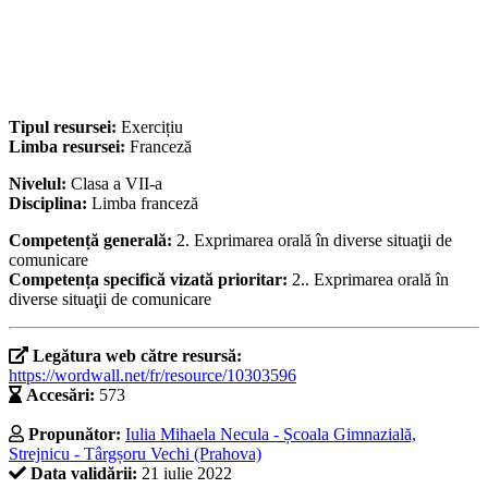
Tipul resursei:
Exercițiu
Limba resursei:
Franceză
Nivelul:
Clasa a VII-a
Disciplina:
Limba franceză
Competență generală:
2. Exprimarea orală în diverse situaţii de
comunicare
Competența specifică vizată prioritar:
2.. Exprimarea orală în
diverse situaţii de comunicare
Legătura web către resursă:
https://wordwall.net/fr/resource/10303596
Accesări:
573
Propunător:
Iulia Mihaela Necula - Școala Gimnazială,
Strejnicu - Târgșoru Vechi (Prahova)
Data validării:
21 iulie 2022