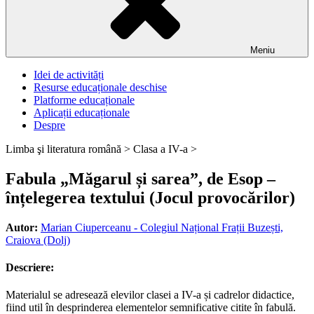
Meniu
Idei de activități
Resurse educaționale deschise
Platforme educaționale
Aplicații educaționale
Despre
Limba şi literatura română >
Clasa a IV-a >
Fabula „Măgarul și sarea”, de Esop –
înțelegerea textului (Jocul provocărilor)
Autor:
Marian Ciuperceanu - Colegiul Național Frații Buzești,
Craiova (Dolj)
Descriere:
Materialul se adresează elevilor clasei a IV-a și cadrelor didactice,
fiind util în desprinderea elementelor semnificative citite în fabulă.