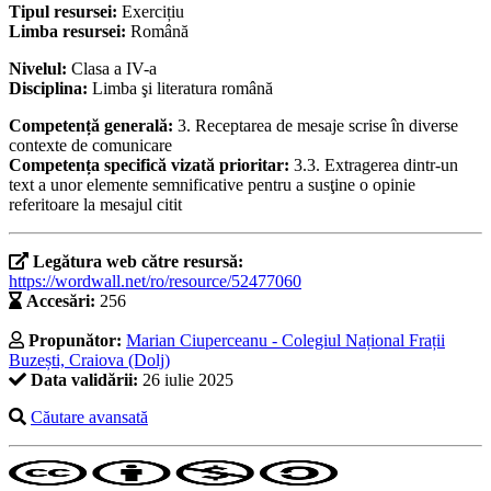
Tipul resursei:
Exercițiu
Limba resursei:
Română
Nivelul:
Clasa a IV-a
Disciplina:
Limba şi literatura română
Competență generală:
3. Receptarea de mesaje scrise în diverse
contexte de comunicare
Competența specifică vizată prioritar:
3.3. Extragerea dintr-un
text a unor elemente semnificative pentru a susţine o opinie
referitoare la mesajul citit
Legătura web către resursă:
https://wordwall.net/ro/resource/52477060
Accesări:
256
Propunător:
Marian Ciuperceanu - Colegiul Național Frații
Buzești, Craiova (Dolj)
Data validării:
26 iulie 2025
Căutare avansată