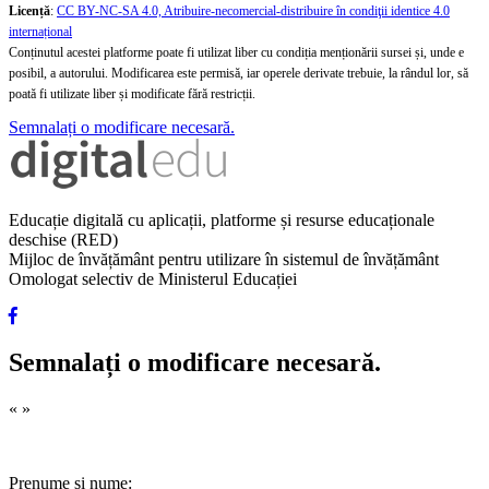
Licență
:
CC BY-NC-SA 4.0, Atribuire-necomercial-distribuire în condiţii identice 4.0
internațional
Conținutul acestei platforme poate fi utilizat liber cu condiția menționării sursei și, unde e
posibil, a autorului. Modificarea este permisă, iar operele derivate trebuie, la rândul lor, să
poată fi utilizate liber și modificate fără restricții.
Semnalați o modificare necesară.
Educație digitală cu aplicații, platforme și resurse educaționale
deschise (RED)
Mijloc de învățământ pentru utilizare în sistemul de învățământ
Omologat selectiv de Ministerul Educației
Semnalați o modificare necesară.
«
»
Prenume și nume: