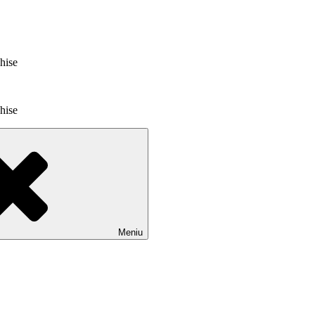
chise
chise
Meniu