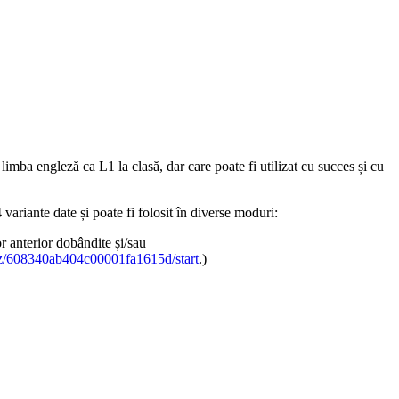
limba engleză ca L1 la clasă, dar care poate fi utilizat cu succes și cu
variante date și poate fi folosit în diverse moduri:
or anterior dobândite și/sau
uiz/608340ab404c00001fa1615d/start
.)