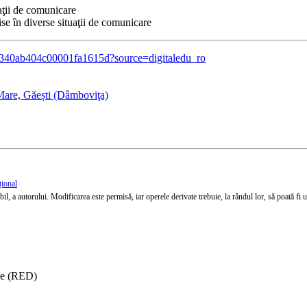
aţii de comunicare
se în diverse situaţii de comunicare
08340ab404c00001fa1615d?source=digitaledu_ro
Mare, Găești (Dâmboviţa)
țional
l, a autorului. Modificarea este permisă, iar operele derivate trebuie, la rândul lor, să poată fi util
ise (RED)