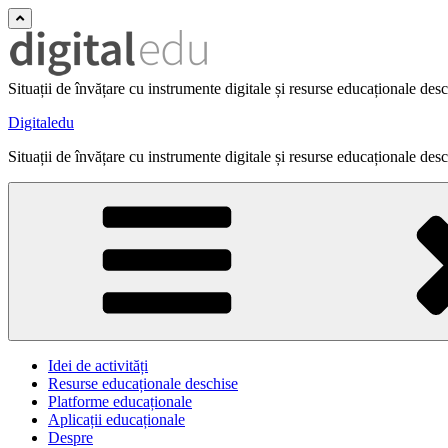
Situații de învățare cu instrumente digitale și resurse educaționale des
Digitaledu
Situații de învățare cu instrumente digitale și resurse educaționale des
Idei de activități
Resurse educaționale deschise
Platforme educaționale
Aplicații educaționale
Despre