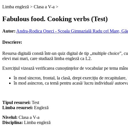
Limba engleză >
Clasa a V-a >
Fabulous food. Cooking verbs (Test)
Autor:
Andra-Rodica Oneci - Școala Gimnazială Radu cel Mare, Găe
Descriere:
Resursa digitală constă într-un quiz digital de tip „multiple choice”, cu
elevi mai mari, care studiază limba engleză ca L2.
Exercițiul vizează verificarea cunoștințelor de vocabular pe tema mâncăr
în mod sincron, frontal, la clasă, drept exercițiu de recapitulare
în mod asincron, ca temă pentru acasă/ lucru individual/ autoeval
Tipul resursei:
Test
Limba resursei:
Engleză
Nivelul:
Clasa a V-a
Disciplina:
Limba engleză