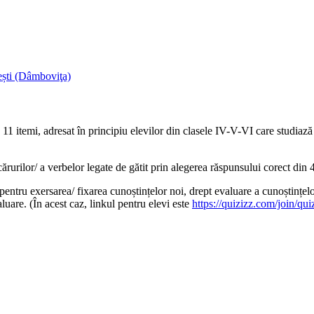
ști (Dâmboviţa)
 11 itemi, adresat în principiu elevilor din clasele IV-V-VI care studiază 
urilor/ a verbelor legate de gătit prin alegerea răspunsului corect din 4 
, pentru exersarea/ fixarea cunoștințelor noi, drept evaluare a cunoștințel
uare. (În acest caz, linkul pentru elevi este
https://quizizz.com/join/q