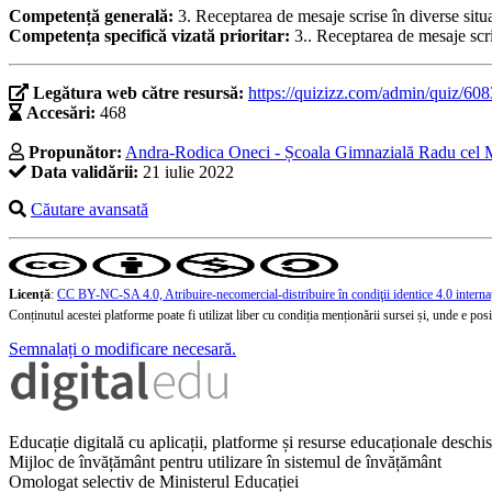
Competență generală:
3. Receptarea de mesaje scrise în diverse situ
Competența specifică vizată prioritar:
3.. Receptarea de mesaje scri
Legătura web către resursă:
https://quizizz.com/admin/quiz/6
Accesări:
468
Propunător:
Andra-Rodica Oneci - Școala Gimnazială Radu cel 
Data validării:
21 iulie 2022
Căutare avansată
Licență
:
CC BY-NC-SA 4.0, Atribuire-necomercial-distribuire în condiţii identice 4.0 interna
Conținutul acestei platforme poate fi utilizat liber cu condiția menționării sursei și, unde e posibi
Semnalați o modificare necesară.
Educație digitală cu aplicații, platforme și resurse educaționale desch
Mijloc de învățământ pentru utilizare în sistemul de învățământ
Omologat selectiv de Ministerul Educației