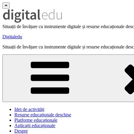
Situații de învățare cu instrumente digitale și resurse educaționale des
Digitaledu
Situații de învățare cu instrumente digitale și resurse educaționale des
Idei de activități
Resurse educaționale deschise
Platforme educaționale
Aplicații educaționale
Despre