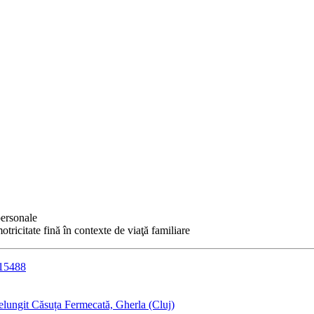
personale
otricitate fină în contexte de viaţă familiare
315488
elungit Căsuța Fermecată, Gherla (Cluj)