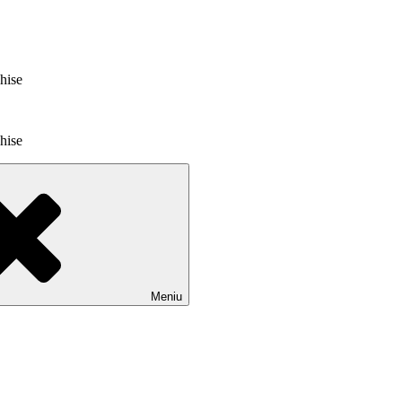
chise
chise
Meniu