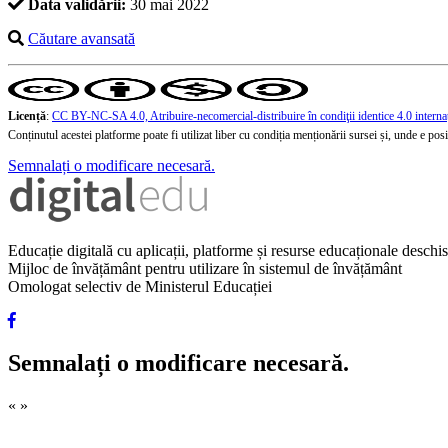
Data validării:
30 mai 2022
Căutare avansată
Licență
:
CC BY-NC-SA 4.0, Atribuire-necomercial-distribuire în condiţii identice 4.0 interna
Conținutul acestei platforme poate fi utilizat liber cu condiția menționării sursei și, unde e posibi
Semnalați o modificare necesară.
Educație digitală cu aplicații, platforme și resurse educaționale desch
Mijloc de învățământ pentru utilizare în sistemul de învățământ
Omologat selectiv de Ministerul Educației
Semnalați o modificare necesară.
«
»