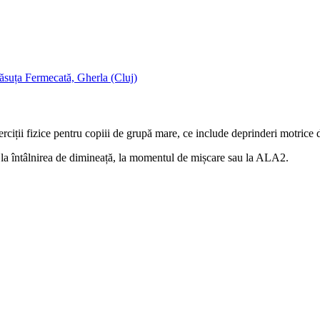
ăsuța Fermecată, Gherla (Cluj)
iții fizice pentru copiii de grupă mare, ce include deprinderi motrice de
re la întâlnirea de dimineață, la momentul de mișcare sau la ALA2.