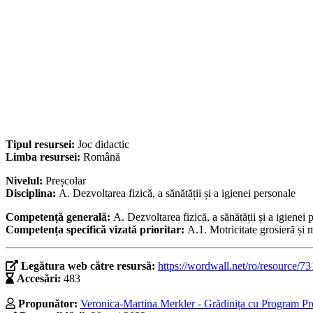
Tipul resursei:
Joc didactic
Limba resursei:
Română
Nivelul:
Preșcolar
Disciplina:
A. Dezvoltarea fizică, a sănătății și a igienei personale
Competență generală:
A. Dezvoltarea fizică, a sănătății și a igienei 
Competența specifică vizată prioritar:
A.1. Motricitate grosieră și m
Legătura web către resursă:
https://wordwall.net/ro/resource/7
Accesări:
483
Propunător:
Veronica-Martina Merkler - Grădinița cu Program Pr