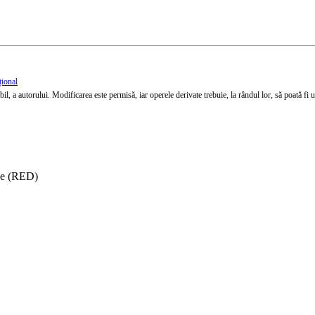
țional
l, a autorului. Modificarea este permisă, iar operele derivate trebuie, la rândul lor, să poată fi util
ise (RED)