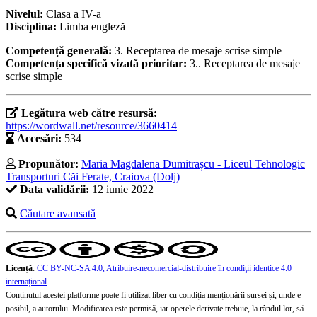
Nivelul:
Clasa a IV-a
Disciplina:
Limba engleză
Competență generală:
3. Receptarea de mesaje scrise simple
Competența specifică vizată prioritar:
3.. Receptarea de mesaje
scrise simple
Legătura web către resursă:
https://wordwall.net/resource/3660414
Accesări:
534
Propunător:
Maria Magdalena Dumitrașcu - Liceul Tehnologic
Transporturi Căi Ferate, Craiova (Dolj)
Data validării:
12 iunie 2022
Căutare avansată
Licență
:
CC BY-NC-SA 4.0, Atribuire-necomercial-distribuire în condiţii identice 4.0
internațional
Conținutul acestei platforme poate fi utilizat liber cu condiția menționării sursei și, unde e
posibil, a autorului. Modificarea este permisă, iar operele derivate trebuie, la rândul lor, să