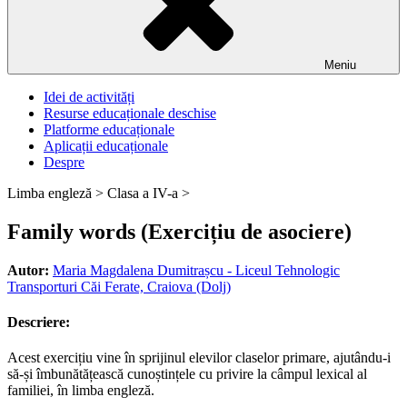
Meniu
Idei de activități
Resurse educaționale deschise
Platforme educaționale
Aplicații educaționale
Despre
Limba engleză >
Clasa a IV-a >
Family words (Exercițiu de asociere)
Autor:
Maria Magdalena Dumitrașcu - Liceul Tehnologic
Transporturi Căi Ferate, Craiova (Dolj)
Descriere:
Acest exercițiu vine în sprijinul elevilor claselor primare, ajutându-i
să-și îmbunătățească cunoștințele cu privire la câmpul lexical al
familiei, în limba engleză.