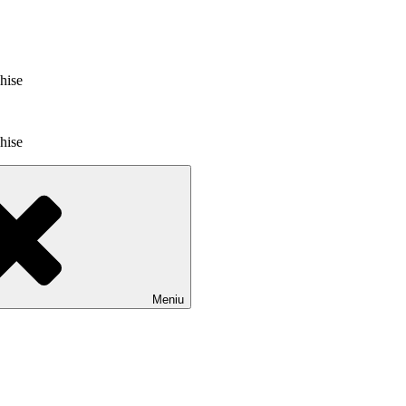
chise
chise
Meniu