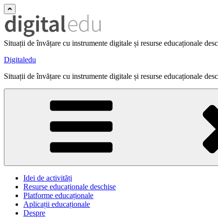
Situații de învățare cu instrumente digitale și resurse educaționale des
Digitaledu
Situații de învățare cu instrumente digitale și resurse educaționale des
Idei de activități
Resurse educaționale deschise
Platforme educaționale
Aplicații educaționale
Despre