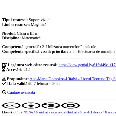
Tipul resursei:
Suport vizual
Limba resursei:
Maghiară
Nivelul:
Clasa a III-a
Disciplina:
Matematică
Competență generală:
2. Utilizarea numerelor în calcule
Competența specifică vizată prioritar:
2.5.. Efectuarea de înmulţiri 
Legătura web către resursă:
https://view.genial.ly/61fbf49c1f
Accesări:
412
Propunător:
Ana-Maria Domokos-Uifalvi - Liceul Teoretic Tégl
Data validării:
7 februarie 2022
Căutare avansată
Licență
:
CC BY-NC-SA 4.0, Atribuire-necomercial-distribuire în condiţii identice 4.0 interna