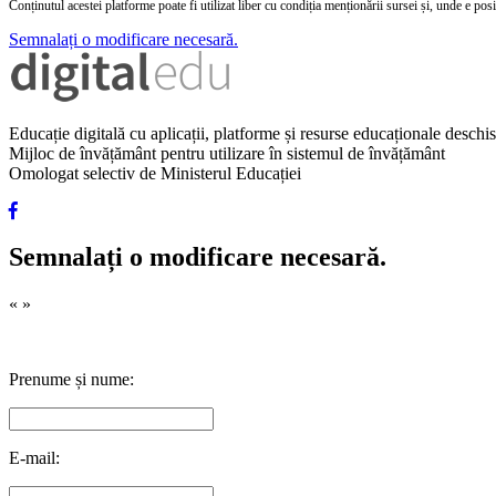
Conținutul acestei platforme poate fi utilizat liber cu condiția menționării sursei și, unde e posibi
Semnalați o modificare necesară.
Educație digitală cu aplicații, platforme și resurse educaționale desch
Mijloc de învățământ pentru utilizare în sistemul de învățământ
Omologat selectiv de Ministerul Educației
Semnalați o modificare necesară.
«
»
Prenume și nume:
E-mail: