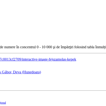
de numere în concentrul 0 - 10 000 şi de împărţiri folosind tabla înmulțiri
177c0013cf2709/interactive-image-fejszamolas-kepek
ás Gábor, Deva (Hunedoara)
țional