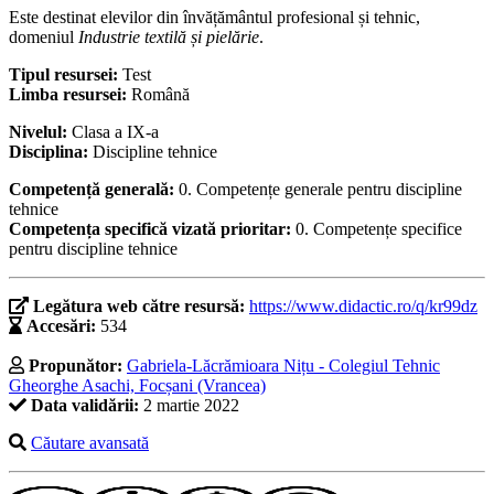
Este destinat elevilor din învățământul profesional și tehnic,
domeniul
Industrie textilă și pielărie
.
Tipul resursei:
Test
Limba resursei:
Română
Nivelul:
Clasa a IX-a
Disciplina:
Discipline tehnice
Competență generală:
0. Competențe generale pentru discipline
tehnice
Competența specifică vizată prioritar:
0. Competențe specifice
pentru discipline tehnice
Legătura web către resursă:
https://www.didactic.ro/q/kr99dz
Accesări:
534
Propunător:
Gabriela-Lăcrămioara Nițu - Colegiul Tehnic
Gheorghe Asachi, Focșani (Vrancea)
Data validării:
2 martie 2022
Căutare avansată