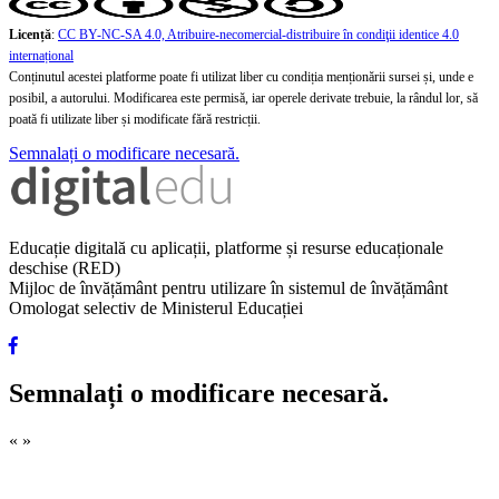
Licență
:
CC BY-NC-SA 4.0, Atribuire-necomercial-distribuire în condiţii identice 4.0
internațional
Conținutul acestei platforme poate fi utilizat liber cu condiția menționării sursei și, unde e
posibil, a autorului. Modificarea este permisă, iar operele derivate trebuie, la rândul lor, să
poată fi utilizate liber și modificate fără restricții.
Semnalați o modificare necesară.
Educație digitală cu aplicații, platforme și resurse educaționale
deschise (RED)
Mijloc de învățământ pentru utilizare în sistemul de învățământ
Omologat selectiv de Ministerul Educației
Semnalați o modificare necesară.
«
»