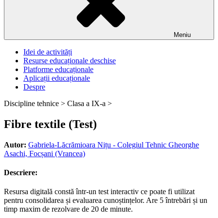
Meniu
Idei de activități
Resurse educaționale deschise
Platforme educaționale
Aplicații educaționale
Despre
Discipline tehnice >
Clasa a IX-a >
Fibre textile (Test)
Autor:
Gabriela-Lăcrămioara Nițu - Colegiul Tehnic Gheorghe
Asachi, Focșani (Vrancea)
Descriere:
Resursa digitală constă într-un test interactiv ce poate fi utilizat
pentru consolidarea și evaluarea cunoștințelor. Are 5 întrebări și un
timp maxim de rezolvare de 20 de minute.