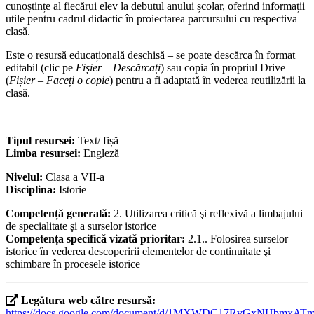
cunoștințe al fiecărui elev la debutul anului școlar, oferind informații
utile pentru cadrul didactic în proiectarea parcursului cu respectiva
clasă.
Este o resursă educațională deschisă – se poate descărca în format
editabil (clic pe
Fișier – Descărcați
) sau copia în propriul Drive
(
Fișier – Faceți o copie
) pentru a fi adaptată în vederea reutilizării la
clasă.
Tipul resursei:
Text/ fișă
Limba resursei:
Engleză
Nivelul:
Clasa a VII-a
Disciplina:
Istorie
Competență generală:
2. Utilizarea critică şi reflexivă a limbajului
de specialitate şi a surselor istorice
Competența specifică vizată prioritar:
2.1.. Folosirea surselor
istorice în vederea descoperirii elementelor de continuitate şi
schimbare în procesele istorice
Legătura web către resursă:
https://docs.google.com/document/d/1MXWDC17RvGxNHbmx