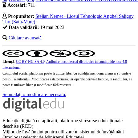
Accesări:
711
Propunător:
Stelian Nemet - Liceul Tehnologic Anghel Saligny,
Turț (Satu-Mare)
Data validării:
19 mai 2023
Căutare avansată
Licență
:
CC BY-NC-SA 4.0, Atribuire-necomercial-distribuire în condiţii identice 4.0
internațional
Conținutul acestei platforme poate fi utilizat liber cu condiția menționării sursei și, unde e
posibil, a autorului. Modificarea este permisă, iar operele derivate trebuie, la rândul lor, să
poată fi utilizate liber și modificate fără restricții.
Semnalați o modificare necesară.
Educație digitală cu aplicații, platforme și resurse educaționale
deschise (RED)
Mijloc de învățământ pentru utilizare în sistemul de învățământ
Omologat selectiv de Ministerul Educației