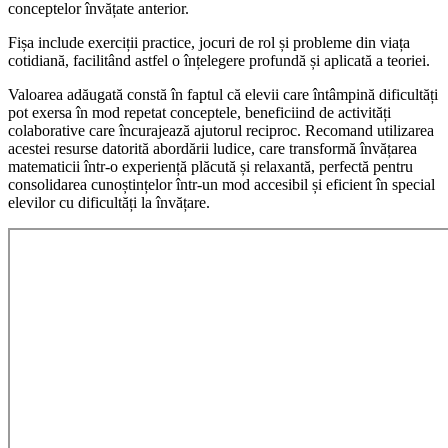
conceptelor învățate anterior.
Fișa include exerciții practice, jocuri de rol și probleme din viața
cotidiană, facilitând astfel o înțelegere profundă și aplicată a teoriei.
Valoarea adăugată constă în faptul că elevii care întâmpină dificultăți
pot exersa în mod repetat conceptele, beneficiind de activități
colaborative care încurajează ajutorul reciproc. Recomand utilizarea
acestei resurse datorită abordării ludice, care transformă învățarea
matematicii într-o experiență plăcută și relaxantă, perfectă pentru
consolidarea cunoștințelor într-un mod accesibil și eficient în special
elevilor cu dificultăți la învățare.