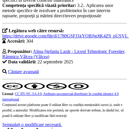
specifici în diverse contexte matematice
Competența specifică vizată prioritar:
3.2.. Aplicarea unor
metode specifice de rezolvare a problemelor în care intervin
rapoarte, proporţii şi mărimi direct/invers proporţionale
Legătura web către resursă:
https://drive.google.com/file/d/1780GSFJ1kYOBJjgJtK4Z9_pUSVL
Accesări:
304
Propunător:
Alina-Ștefania Lazăr - Liceul Tehnologic Forestier,
Râmnicu Vâlcea (Vâlcea)
Data validării:
22 septembrie 2025
Căutare avansată
Licență
:
CC BY-NC-SA 4.0, Atribuire-necomercial-distribuire în condiţii identice 4.0
internațional
Conținutul acestei platforme poate fi utilizat liber cu condiția menționării sursei și, unde e
posibil, a autorului. Modificarea este permisă, iar operele derivate trebuie, la rândul lor, să
poată fi utilizate liber și modificate fără restricții.
Semnalați o modificare necesară.