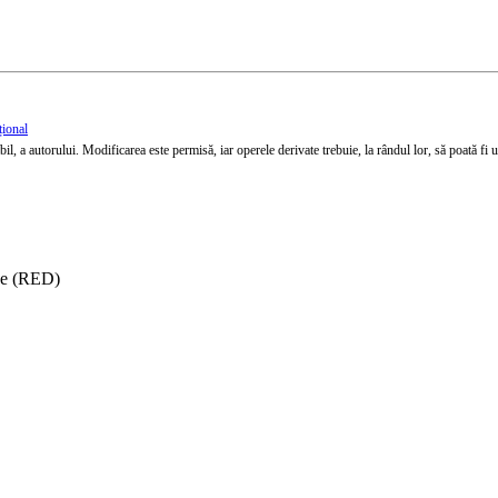
țional
l, a autorului. Modificarea este permisă, iar operele derivate trebuie, la rândul lor, să poată fi util
ise (RED)