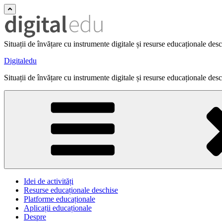
Situații de învățare cu instrumente digitale și resurse educaționale des
Digitaledu
Situații de învățare cu instrumente digitale și resurse educaționale des
Idei de activități
Resurse educaționale deschise
Platforme educaționale
Aplicații educaționale
Despre