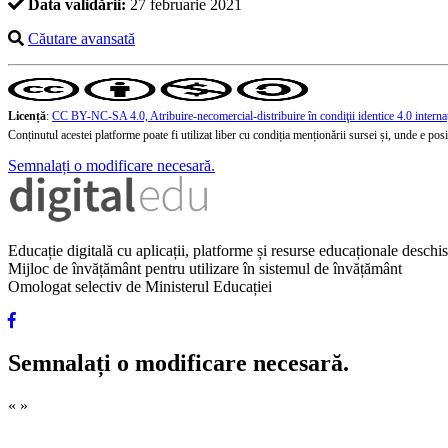
Data validării:
27 februarie 2021
Căutare avansată
Licență
:
CC BY-NC-SA 4.0, Atribuire-necomercial-distribuire în condiţii identice 4.0 interna
Conținutul acestei platforme poate fi utilizat liber cu condiția menționării sursei și, unde e posibi
Semnalați o modificare necesară.
Educație digitală cu aplicații, platforme și resurse educaționale desch
Mijloc de învățământ pentru utilizare în sistemul de învățământ
Omologat selectiv de Ministerul Educației
Semnalați o modificare necesară.
«
»