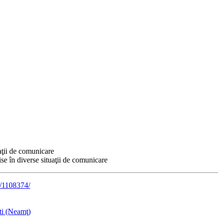
aţii de comunicare
se în diverse situaţii de comunicare
e/1108374/
ti (Neamţ)