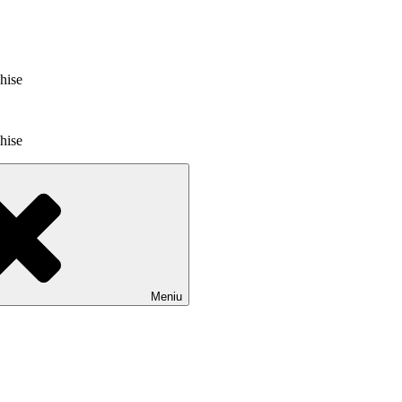
chise
chise
Meniu