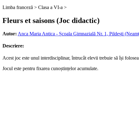
Limba franceză >
Clasa a VI-a >
Fleurs et saisons (Joc didactic)
Autor:
Anca Maria Antica - Școala Gimnazială Nr. 1, Pildești (Neamţ
Descriere:
Acest joc este unul interdisciplinar, întrucât elevii trebuie să își folo
Jocul este pentru fixarea cunoștințelor acumulate.