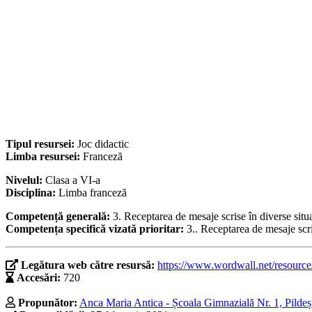
Tipul resursei:
Joc didactic
Limba resursei:
Franceză
Nivelul:
Clasa a VI-a
Disciplina:
Limba franceză
Competență generală:
3. Receptarea de mesaje scrise în diverse situ
Competența specifică vizată prioritar:
3.. Receptarea de mesaje scri
Legătura web către resursă:
https://www.wordwall.net/resourc
Accesări:
720
Propunător:
Anca Maria Antica - Școala Gimnazială Nr. 1, Pildeș