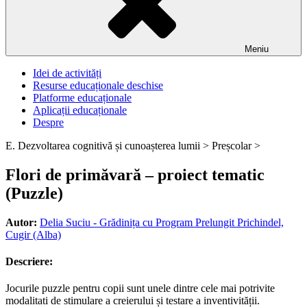
Meniu
Idei de activități
Resurse educaționale deschise
Platforme educaționale
Aplicații educaționale
Despre
E. Dezvoltarea cognitivă și cunoașterea lumii >
Preșcolar >
Flori de primăvară – proiect tematic
(Puzzle)
Autor:
Delia Suciu - Grădinița cu Program Prelungit Prichindel,
Cugir (Alba)
Descriere:
Jocurile puzzle pentru copii sunt unele dintre cele mai potrivite
modalitati de stimulare a creierului și testare a inventivității.