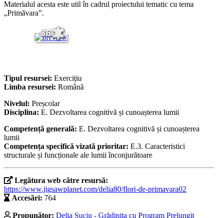
Materialul acesta este util în cadrul proiectului tematic cu tema
„Primăvara”.
36
Tipul resursei:
Exercițiu
Limba resursei:
Română
Nivelul:
Preșcolar
Disciplina:
E. Dezvoltarea cognitivă și cunoașterea lumii
Competență generală:
E. Dezvoltarea cognitivă și cunoașterea
lumii
Competența specifică vizată prioritar:
E.3. Caracteristici
structurale și funcționale ale lumii înconjurătoare
Legătura web către resursă:
https://www.jigsawplanet.com/delia80/flori-de-primavara02
Accesări:
764
Propunător:
Delia Suciu - Grădinița cu Program Prelungit