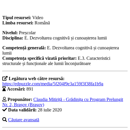
Tipul resursei:
Video
Limba resursei:
Română
Nivelul:
Preșcolar
Disciplina:
E. Dezvoltarea cognitivă și cunoașterea lumii
Competență generală:
E. Dezvoltarea cognitivă și cunoașterea
lumii
Competența specifică vizată prioritar:
E.3. Caracteristici
structurale și funcționale ale lumii înconjurătoare
Legătura web către resursă:
https://edpuzzle.com/media/5f204f9e3a159f3f38fa1b9a
Accesări:
891
Propunător:
Claudia Mitiriță - Grădinița cu Program Prelungit
Nr. 2, Brașov (Braşov)
Data validării:
28 iulie 2020
Căutare avansată