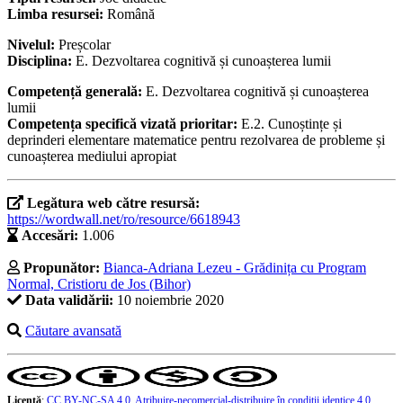
Limba resursei:
Română
Nivelul:
Preșcolar
Disciplina:
E. Dezvoltarea cognitivă și cunoașterea lumii
Competență generală:
E. Dezvoltarea cognitivă și cunoașterea
lumii
Competența specifică vizată prioritar:
E.2. Cunoștințe și
deprinderi elementare matematice pentru rezolvarea de probleme și
cunoașterea mediului apropiat
Legătura web către resursă:
https://wordwall.net/ro/resource/6618943
Accesări:
1.006
Propunător:
Bianca-Adriana Lezeu - Grădinița cu Program
Normal, Cristioru de Jos (Bihor)
Data validării:
10 noiembrie 2020
Căutare avansată
Licență
:
CC BY-NC-SA 4.0, Atribuire-necomercial-distribuire în condiţii identice 4.0