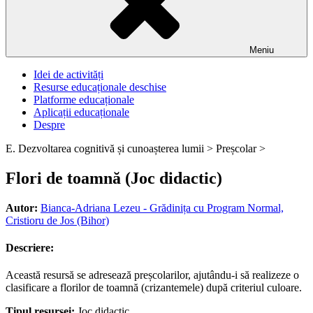
Meniu
Idei de activități
Resurse educaționale deschise
Platforme educaționale
Aplicații educaționale
Despre
E. Dezvoltarea cognitivă și cunoașterea lumii >
Preșcolar >
Flori de toamnă (Joc didactic)
Autor:
Bianca-Adriana Lezeu - Grădinița cu Program Normal,
Cristioru de Jos (Bihor)
Descriere:
Această resursă se adresează preșcolarilor, ajutându-i să realizeze o
clasificare a florilor de toamnă (crizantemele) după criteriul culoare.
Tipul resursei:
Joc didactic