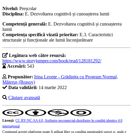
Nivelul:
Preșcolar
Disciplina:
E. Dezvoltarea cognitivă și cunoașterea lumii
Competență generală:
E. Dezvoltarea cognitivă și cunoașterea
lumii
Competența specifică vizată prioritar:
E.3. Caracteristici
structurale și funcționale ale lumii înconjurătoare
Legătura web către resursă:
https://www.storyjumper.com/book/read/128181292/
Accesări:
543
Propunător:
Irina Leonte - Grădinița cu Program Normal,
Măieruș (Braşov)
Data validării:
14 martie 2022
Căutare avansată
Licență
:
CC BY-NC-SA 4.0, Atribuire-necomercial-distribuire în condiţii identice 4.0
internațional
Conținutul acestei platforme poate fi utilizat liber cu condiția menționării sursei și, unde e