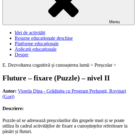
Meniu
Idei de activități
Resurse educaționale deschise
Platforme educaționale
Aplicații educaționale
Despre
E. Dezvoltarea cognitivă și cunoașterea lumii >
Preșcolar >
Fluture – fixare (Puzzle) – nivel II
Autor:
Viorela Dina - Grădinița cu Program Prelungit, Rovinari
(Gorj)
Descriere:
Puzzle-ul se adresează preșcolarilor din grupele mari și se poate
utiliza în cadrul activităților de fixare a cunoștințelor referitoare la
păsări și fluturi.