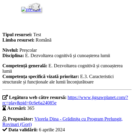
4
Tipul resursei:
Test
Limba resursei:
Română
Nivelul:
Preșcolar
Disciplina:
E. Dezvoltarea cognitivă și cunoașterea lumii
Competență generală:
E. Dezvoltarea cognitivă și cunoașterea
lumii
Competența specifică vizată prioritar:
E.3. Caracteristici
structurale și funcționale ale lumii înconjurătoare
Legătura web către resursă:
https://www.jigsawplanet.com/?
rc=play&pid=0c6e6a24085e
Accesări:
365
Propunător:
Viorela Dina - Grădinița cu Program Prelungit,
Rovinari (Gorj)
Data validării:
6 aprilie 2024