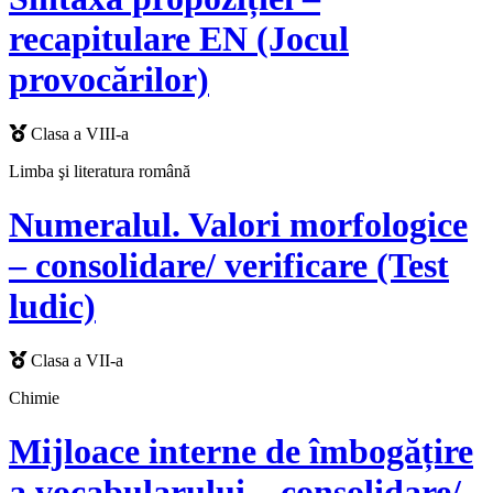
recapitulare EN (Jocul
provocărilor)
Clasa a VIII-a
Limba şi literatura română
Numeralul. Valori morfologice
– consolidare/ verificare (Test
ludic)
Clasa a VII-a
Chimie
Mijloace interne de îmbogățire
a vocabularului – consolidare/