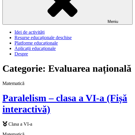
Meniu
Idei de activități
Resurse educaționale deschise
Platforme educaționale
Aplicații educaționale
Despre
Categorie:
Evaluarea națională
Matematică
Paralelism – clasa a VI-a (Fișă
interactivă)
Clasa a VI-a
Matematică