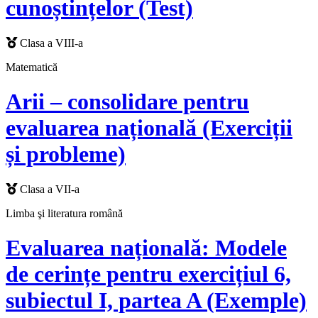
cunoștințelor (Test)
Clasa a VIII-a
Matematică
Arii – consolidare pentru
evaluarea națională (Exerciții
și probleme)
Clasa a VII-a
Limba şi literatura română
Evaluarea națională: Modele
de cerințe pentru exercițiul 6,
subiectul I, partea A (Exemple)