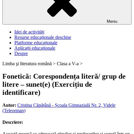
Meniu
Idei de activități
Resurse educaționale deschise
Platforme educaționale
Aplicații educaționale
Despre
Limba şi literatura română >
Clasa a V-a >
Fonetică: Corespondența literă/ grup de
litere – sunet(e) (Exercițiu de
identificare)
Autor:
Cristina Căpățână - Școala Gimnazială Nr. 2, Videle
(Teleorman)
Descriere:
Această resursă se adresează elevilor și profesorilor și constă într-un