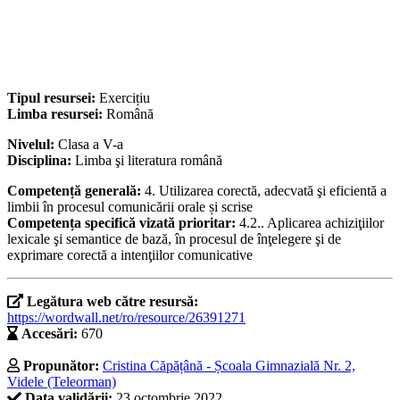
Tipul resursei:
Exercițiu
Limba resursei:
Română
Nivelul:
Clasa a V-a
Disciplina:
Limba şi literatura română
Competență generală:
4. Utilizarea corectă, adecvată şi eficientă a
limbii în procesul comunicării orale și scrise
Competența specifică vizată prioritar:
4.2.. Aplicarea achiziţiilor
lexicale şi semantice de bază, în procesul de înţelegere şi de
exprimare corectă a intenţiilor comunicative
Legătura web către resursă:
https://wordwall.net/ro/resource/26391271
Accesări:
670
Propunător:
Cristina Căpățână - Școala Gimnazială Nr. 2,
Videle (Teleorman)
Data validării:
23 octombrie 2022