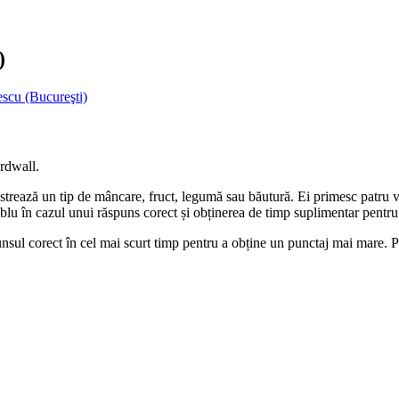
)
escu (Bucureşti)
rdwall.
ustrează un tip de mâncare, fruct, legumă sau băutură. Ei primesc patru 
ublu în cazul unui răspuns corect și obținerea de timp suplimentar pentr
unsul corect în cel mai scurt timp pentru a obține un punctaj mai mare. Poa