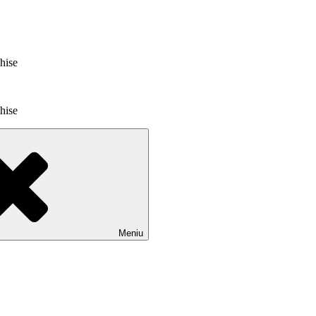
chise
chise
Meniu