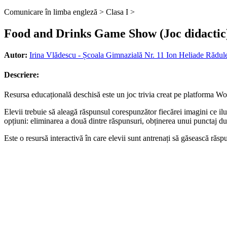
Comunicare în limba engleză >
Clasa I >
Food and Drinks Game Show (Joc didactic
Autor:
Irina Vlădescu - Școala Gimnazială Nr. 11 Ion Heliade Rădul
Descriere:
Resursa educațională deschisă este un joc trivia creat pe platforma Wo
Elevii trebuie să aleagă răspunsul corespunzător fiecărei imagini ce il
opțiuni: eliminarea a două dintre răspunsuri, obținerea unui punctaj d
Este o resursă interactivă în care elevii sunt antrenați să găsească răsp