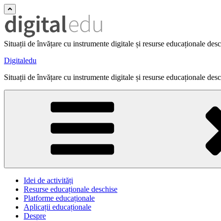
Situații de învățare cu instrumente digitale și resurse educaționale des
Digitaledu
Situații de învățare cu instrumente digitale și resurse educaționale des
Idei de activități
Resurse educaționale deschise
Platforme educaționale
Aplicații educaționale
Despre