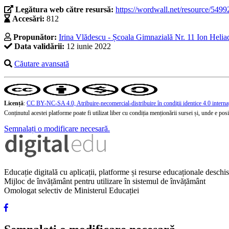
Legătura web către resursă:
https://wordwall.net/resource/549
Accesări:
812
Propunător:
Irina Vlădescu - Școala Gimnazială Nr. 11 Ion Helia
Data validării:
12 iunie 2022
Căutare avansată
Licență
:
CC BY-NC-SA 4.0, Atribuire-necomercial-distribuire în condiţii identice 4.0 interna
Conținutul acestei platforme poate fi utilizat liber cu condiția menționării sursei și, unde e posibi
Semnalați o modificare necesară.
Educație digitală cu aplicații, platforme și resurse educaționale desch
Mijloc de învățământ pentru utilizare în sistemul de învățământ
Omologat selectiv de Ministerul Educației