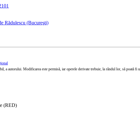
92101
de Rădulescu (Bucureşti)
țional
l, a autorului. Modificarea este permisă, iar operele derivate trebuie, la rândul lor, să poată fi util
ise (RED)