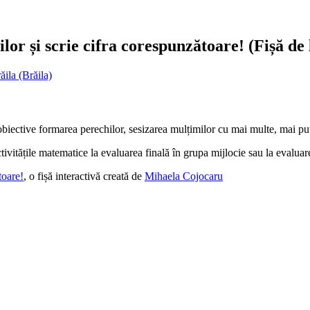
r și scrie cifra corespunzătoare! (Fișă de l
ila (Brăila)
obiective formarea perechilor, sesizarea mulțimilor cu mai multe, mai puț
ctivitățile matematice la evaluarea finală în grupa mijlocie sau la evaluar
toare!
, o fișă interactivă creată de
Mihaela Cojocaru