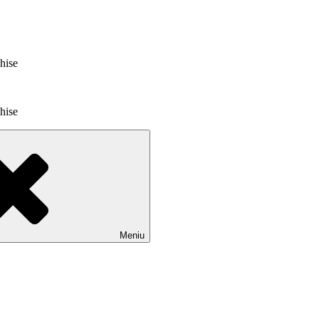
chise
chise
Meniu