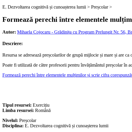
E. Dezvoltarea cognitivă și cunoașterea lumii >
Preșcolar >
Formează perechi între elementele mulțimilo
Autor:
Mihaela Cojocaru - Grădinița cu Program Prelungit Nr. 56, Bră
Descriere:
Resursa se adresează preșcolarilor de grupă mijlocie și mare și are ca 
Poate fi utilizată de către profesorii pentru învățământul preșcolar în a
Formează perechi între elementele mulțimilor și scrie cifra corespunză
Tipul resursei:
Exercițiu
Limba resursei:
Română
Nivelul:
Preșcolar
Disciplina:
E. Dezvoltarea cognitivă și cunoașterea lumii