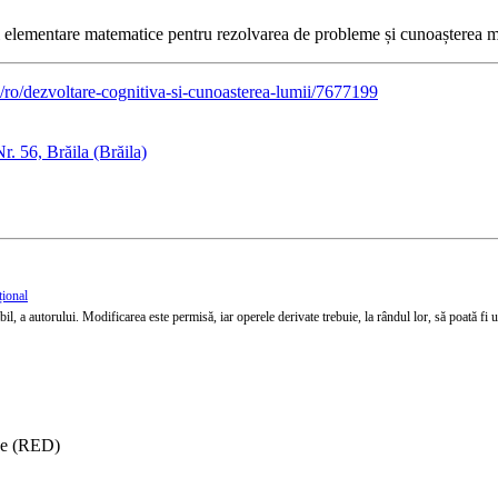
i elementare matematice pentru rezolvarea de probleme și cunoașterea m
ro/dezvoltare-cognitiva-si-cunoasterea-lumii/7677199
. 56, Brăila (Brăila)
țional
l, a autorului. Modificarea este permisă, iar operele derivate trebuie, la rândul lor, să poată fi util
ise (RED)