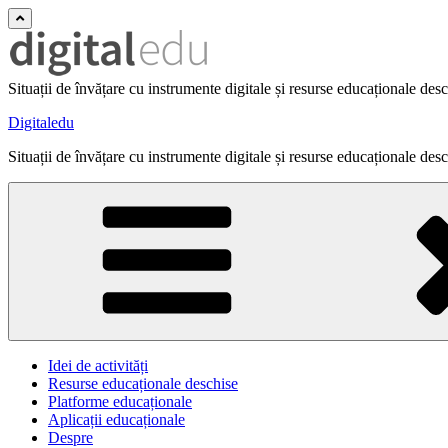
Situații de învățare cu instrumente digitale și resurse educaționale des
Digitaledu
Situații de învățare cu instrumente digitale și resurse educaționale des
Idei de activități
Resurse educaționale deschise
Platforme educaționale
Aplicații educaționale
Despre