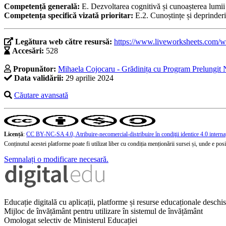
Competență generală:
E. Dezvoltarea cognitivă și cunoașterea lumii
Competența specifică vizată prioritar:
E.2. Cunoștințe și deprinder
Legătura web către resursă:
https://www.liveworksheets.com/w/
Accesări:
528
Propunător:
Mihaela Cojocaru - Grădinița cu Program Prelungit Nr
Data validării:
29 aprilie 2024
Căutare avansată
Licență
:
CC BY-NC-SA 4.0, Atribuire-necomercial-distribuire în condiţii identice 4.0 interna
Conținutul acestei platforme poate fi utilizat liber cu condiția menționării sursei și, unde e posibi
Semnalați o modificare necesară.
Educație digitală cu aplicații, platforme și resurse educaționale desch
Mijloc de învățământ pentru utilizare în sistemul de învățământ
Omologat selectiv de Ministerul Educației