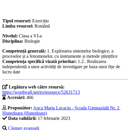
Tipul resursei:
Exercițiu
Limba resursei:
Română
Nivelul:
Clasa a VI-a
Disciplina:
Biologie
Competență generală:
1. Explorarea sistemelor biologice, a
proceselor și a fenomenelor, cu instrumente și metode științifice
Competența specifică vizată prioritar:
1.2.. Realizarea
independentă a unor activități de investigare pe baza unor fișe de
lucru date
Legătura web către resursă:
https://wordwall.net/ro/resource/52631713
Accesări:
466
Propunător:
Anca Maria Lucaciu - Școala Gimnazială Nr. 2,
Hunedoara (Hunedoara)
Data validării:
17 februarie 2023
Căutare avansată