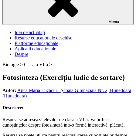
Meniu
Idei de activități
Resurse educaționale deschise
Platforme educaționale
Aplicații educaționale
Despre
Biologie >
Clasa a VI-a >
Fotosinteza (Exercițiu ludic de sortare)
Autor:
Anca Maria Lucaciu - Școala Gimnazială Nr. 2, Hunedoara
(Hunedoara)
Descriere:
Resursa se adresează elevilor de clasa a VI-a. Valorifică
cunoștințelor despre fotosinteză într-o formă interactivă, plăcută.
Resursa se poate utiliza pentru reactualizarea cunoștințelor despre