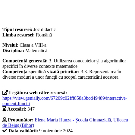
Tipul resursei:
Joc didactic
Limba resursei:
Română
Nivelul:
Clasa a VIII-a
Disciplina:
Matematică
Competență generală:
3. Utilizarea conceptelor și a algoritmilor
specifici în diverse contexte matematice
Competența specifică vizată prioritar:
3.3. Reprezentarea în
diverse moduri a unor funcții cu scopul caracterizării acestora
Legătura web către resursă:
https://view.genially.com/67209c02fff858a3bcd49489/interactive-
content-functii
Accesări:
347
Propunător:
Elena Maria Hanza - Școala Gimnazială, Uileacu
de Beiuș (Bihor)
Data validării:
9 noiembrie 2024