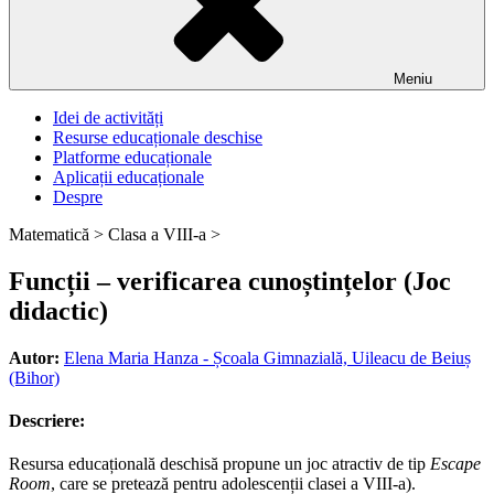
Meniu
Idei de activități
Resurse educaționale deschise
Platforme educaționale
Aplicații educaționale
Despre
Matematică >
Clasa a VIII-a >
Funcții – verificarea cunoștințelor (Joc
didactic)
Autor:
Elena Maria Hanza - Școala Gimnazială, Uileacu de Beiuș
(Bihor)
Descriere:
Resursa educațională deschisă propune un joc atractiv de tip
Escape
Room
, care se pretează pentru adolescenții clasei a VIII-a).