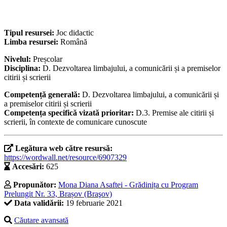
Tipul resursei:
Joc didactic
Limba resursei:
Română
Nivelul:
Preșcolar
Disciplina:
D. Dezvoltarea limbajului, a comunicării și a premiselor
citirii și scrierii
Competență generală:
D. Dezvoltarea limbajului, a comunicării și
a premiselor citirii și scrierii
Competența specifică vizată prioritar:
D.3. Premise ale citirii și
scrierii, în contexte de comunicare cunoscute
Legătura web către resursă:
https://wordwall.net/resource/6907329
Accesări:
625
Propunător:
Mona Diana Asaftei - Grădinița cu Program
Prelungit Nr. 33, Brașov (Braşov)
Data validării:
19 februarie 2021
Căutare avansată