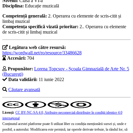
Nivelul:
Clasa a VI-a
Disciplina:
Educație muzicală
Competență generală:
2. Operarea cu elemente de scris-citit și
limbaj muzical
Competența specifică vizată prioritar:
2.. Operarea cu elemente
de scris-citit și limbaj muzical
Legătura web către resursă:
https://wordwall.net/ro/resource/33486628
Accesări:
704
Propunător:
Lorena Topcsov - Școala Gimnazială de Arte Nr. 5
(Bucureşti)
Data validării:
11 iunie 2022
Căutare avansată
Licență
:
CC BY-NC-SA 4.0, Atribuire-necomercial-distribuire în condiţii identice 4.0
internațional
Conținutul acestei platforme poate fi utilizat liber cu condiția menționării sursei și, unde e
posibil, a autorului. Modificarea este permisă, iar operele derivate trebuie, la rândul lor, să