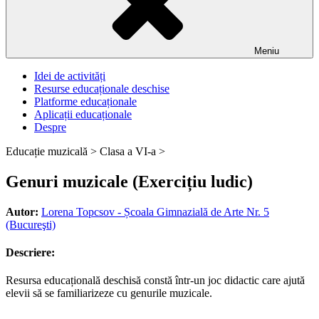
Meniu
Idei de activități
Resurse educaționale deschise
Platforme educaționale
Aplicații educaționale
Despre
Educație muzicală >
Clasa a VI-a >
Genuri muzicale (Exercițiu ludic)
Autor:
Lorena Topcsov - Școala Gimnazială de Arte Nr. 5
(Bucureşti)
Descriere:
Resursa educațională deschisă constă într-un joc didactic care ajută
elevii să se familiarizeze cu genurile muzicale.