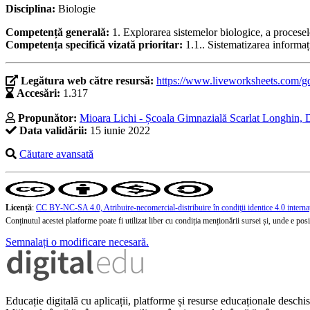
Disciplina:
Biologie
Competență generală:
1. Explorarea sistemelor biologice, a procesel
Competența specifică vizată prioritar:
1.1.. Sistematizarea informaț
Legătura web către resursă:
https://www.liveworksheets.com/
Accesări:
1.317
Propunător:
Mioara Lichi - Școala Gimnazială Scarlat Longhin, 
Data validării:
15 iunie 2022
Căutare avansată
Licență
:
CC BY-NC-SA 4.0, Atribuire-necomercial-distribuire în condiţii identice 4.0 interna
Conținutul acestei platforme poate fi utilizat liber cu condiția menționării sursei și, unde e posibi
Semnalați o modificare necesară.
Educație digitală cu aplicații, platforme și resurse educaționale desch