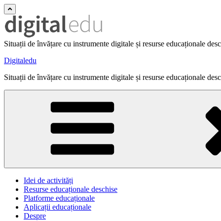
Situații de învățare cu instrumente digitale și resurse educaționale des
Digitaledu
Situații de învățare cu instrumente digitale și resurse educaționale des
Idei de activități
Resurse educaționale deschise
Platforme educaționale
Aplicații educaționale
Despre