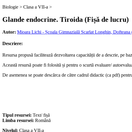
Biologie >
Clasa a VII-a >
Glande endocrine. Tiroida (Fișă de lucru)
Autor:
Mioara Lichi - Școala Gimnazială Scarlat Longhin, Dofteana
Descriere:
Resursa propusă facilitează dezvoltarea capacității de a descrie, pe baz
Această resursă poate fi folosită și pentru o scurtă evaluare/ autoevalu
De asemenea se poate descărca de către cadrul didactic (ca pdf) pentru
Tipul resursei:
Text/ fișă
Limba resursei:
Română
Nivelul:
Clasa a VII-a