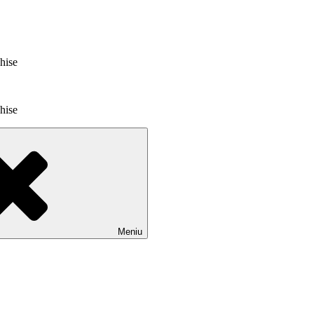
chise
chise
Meniu