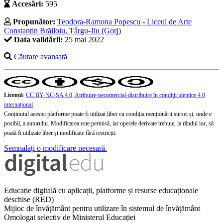
Accesări:
595
Propunător:
Teodora-Ramona Popescu - Liceul de Arte
Constantin Brăiloiu, Târgu-Jiu (Gorj)
Data validării:
25 mai 2022
Căutare avansată
Licență
:
CC BY-NC-SA 4.0, Atribuire-necomercial-distribuire în condiţii identice 4.0
internațional
Conținutul acestei platforme poate fi utilizat liber cu condiția menționării sursei și, unde e
posibil, a autorului. Modificarea este permisă, iar operele derivate trebuie, la rândul lor, să
poată fi utilizate liber și modificate fără restricții.
Semnalați o modificare necesară.
Educație digitală cu aplicații, platforme și resurse educaționale
deschise (RED)
Mijloc de învățământ pentru utilizare în sistemul de învățământ
Omologat selectiv de Ministerul Educației