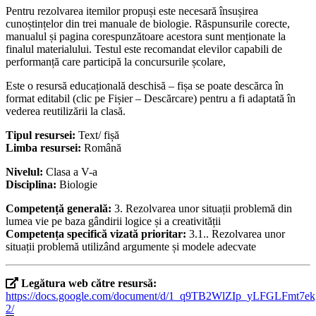
Pentru rezolvarea itemilor propuși este necesară însușirea
cunoștințelor din trei manuale de biologie. Răspunsurile corecte,
manualul și pagina corespunzătoare acestora sunt menționate la
finalul materialului. Testul este recomandat elevilor capabili de
performanță care participă la concursurile școlare,
Este o resursă educațională deschisă – fișa se poate descărca în
format editabil (clic pe Fișier – Descărcare) pentru a fi adaptată în
vederea reutilizării la clasă.
Tipul resursei:
Text/ fișă
Limba resursei:
Română
Nivelul:
Clasa a V-a
Disciplina:
Biologie
Competență generală:
3. Rezolvarea unor situații problemă din
lumea vie pe baza gândirii logice și a creativității
Competența specifică vizată prioritar:
3.1.. Rezolvarea unor
situații problemă utilizând argumente și modele adecvate
Legătura web către resursă:
https://docs.google.com/document/d/1_q9TB2WlZIp_yLFGLFmt7
2/