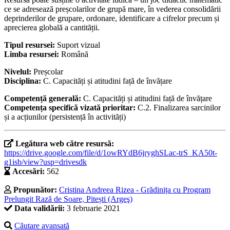
ce se adresează preșcolarilor de grupă mare, în vederea consolidării
deprinderilor de grupare, ordonare, identificare a cifrelor precum și
aprecierea globală a cantității.
Tipul resursei:
Suport vizual
Limba resursei:
Română
Nivelul:
Preșcolar
Disciplina:
C. Capacități și atitudini față de învățare
Competență generală:
C. Capacități și atitudini față de învățare
Competența specifică vizată prioritar:
C.2. Finalizarea sarcinilor
și a acțiunilor (persistență în activități)
Legătura web către resursă:
https://drive.google.com/file/d/1owRYdB6jryghSLac-trS_KA50t-
g1isb/view?usp=drivesdk
Accesări:
562
Propunător:
Cristina Andreea Rizea - Grădinița cu Program
Prelungit Rază de Soare, Pitești (Argeş)
Data validării:
3 februarie 2021
Căutare avansată