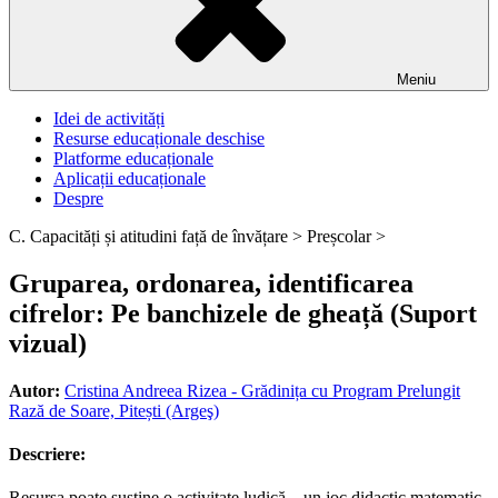
Meniu
Idei de activități
Resurse educaționale deschise
Platforme educaționale
Aplicații educaționale
Despre
C. Capacități și atitudini față de învățare >
Preșcolar >
Gruparea, ordonarea, identificarea
cifrelor: Pe banchizele de gheață (Suport
vizual)
Autor:
Cristina Andreea Rizea - Grădinița cu Program Prelungit
Rază de Soare, Pitești (Argeş)
Descriere:
Resursa poate susține o activitate ludică – un joc didactic matematic