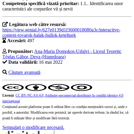
Competența specifică vizată prioritar:
1.1.. Identificarea unor
caracteristici ale corpurilor vii și nevii
Legătura web către resursă:
https://view.genial.ly/627e0139d1f3600018080a3c/interactive-
content-rovarok-halak-hullok-keteltuek
Accesări:
497
Propunător:
Ana-Maria Domokos-Uifalvi - Liceul Teoretic
Téglas Gábor, Deva (Hunedoara)
Data validării:
16 mai 2022
Căutare avansată
Licență
:
CC BY-NC-SA 4.0, Atribuire-necomercial-distribuire în condiţii identice 4.0
internațional
Conținutul acestei platforme poate fi utilizat liber cu condiția menționării sursei și, unde e
posibil, a autorului. Modificarea este permisă, iar operele derivate trebuie, la rândul lor, să
poată fi utilizate liber și modificate fără restricții.
Semnalați o modificare necesară.