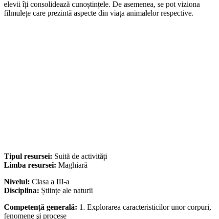
elevii îți consolidează cunoștințele. De asemenea, se pot viziona
filmulețe care prezintă aspecte din viața animalelor respective.
Tipul resursei:
Suită de activități
Limba resursei:
Maghiară
Nivelul:
Clasa a III-a
Disciplina:
Științe ale naturii
Competență generală:
1. Explorarea caracteristicilor unor corpuri,
fenomene şi procese