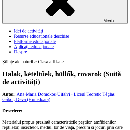
Meniu
Idei de activități
Resurse educaționale deschise
Platforme educaționale
Aplicații educaționale
Despre
Științe ale naturii >
Clasa a III-a >
Halak, kétéltűek, hüllők, rovarok (Suită
de activități)
Autor:
Ana-Maria Domokos-Uifalvi - Liceul Teoretic Téglas
Gábor, Deva (Hunedoara)
Descriere:
Materialul propus prezintă caracteristicile peștilor, amfibienilor,
reptilelor, insectelor, mediul lor de viață, precum și jocuri prin care