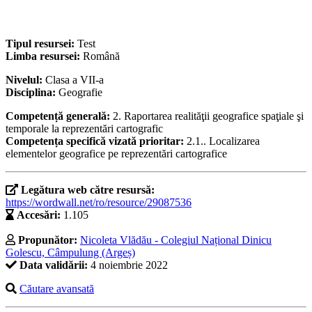
Tipul resursei:
Test
Limba resursei:
Română
Nivelul:
Clasa a VII-a
Disciplina:
Geografie
Competență generală:
2. Raportarea realităţii geografice spaţiale şi
temporale la reprezentări cartografic
Competența specifică vizată prioritar:
2.1.. Localizarea
elementelor geografice pe reprezentări cartografice
Legătura web către resursă:
https://wordwall.net/ro/resource/29087536
Accesări:
1.105
Propunător:
Nicoleta Vlădău - Colegiul Național Dinicu
Golescu, Câmpulung (Argeș)
Data validării:
4 noiembrie 2022
Căutare avansată